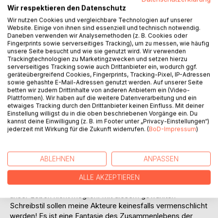
Auf die Merkliste
Wir respektieren den Datenschutz
Titel bewerten
Wir nutzen Cookies und vergleichbare Technologien auf unserer
Website. Einige von ihnen sind essenziell und technisch notwendig.
Daneben verwenden wir Analysemethoden (z. B. Cookies oder
Fingerprints sowie serverseitiges Tracking), um zu messen, wie häufig
unsere Seite besucht und wie sie genutzt wird. Wir verwenden
Trackingtechnologien zu Marketingzwecken und setzen hierzu
serverseitiges Tracking sowie auch Drittanbieter ein, wodurch ggf.
geräteübergreifend Cookies, Fingerprints, Tracking-Pixel, IP-Adressen
sowie gehashte E-Mail-Adressen genutzt werden. Auf unserer Seite
BESCHREIBUNG
betten wir zudem Drittinhalte von anderen Anbietern ein (Video-
Plattformen). Wir haben auf die weitere Datenverarbeitung und ein
etwaiges Tracking durch den Drittanbieter keinen Einfluss. Mit deiner
Es liegt mir am Herzen, zum Inhalt und zur Gestaltung
Einstellung willigst du in die oben beschriebenen Vorgänge ein. Du
kannst deine Einwilligung (z. B. im Footer unter „Privacy-Einstellungen“)
dieses Buches einige Worte an Sie zu richten. Es ist mein
jederzeit mit Wirkung für die Zukunft widerrufen. (
BoD-Impressum
)
uneingeschränkter Respekt vor jedem Tier, der in mir den
Drang der Nähe zu ihnen erweckt. Den Tieren, meinen
Freunden, das Recht auf eigene Lebensgestaltung
ABLEHNEN
ANPASSEN
einzuräumen, veranlasste mich, diese literarische Fantasie
zu schreiben, eine Fantasie aus der Wirklichkeit geboren.
ALLE AKZEPTIEREN
Ich bin überzeugt, sie sind ein Teil von uns, ohne sie wäre
unser Leben nicht möglich! Mit diesem gewählten
Schreibstil sollen meine Akteure keinesfalls vermenschlicht
werden! Es ist eine Fantasie des Zusammenlebens der