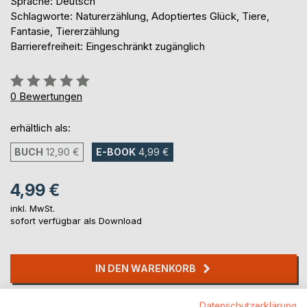
Sprache: Deutsch
Schlagworte: Naturerzählung, Adoptiertes Glück, Tiere,
Fantasie, Tiererzählung
Barrierefreiheit: Eingeschränkt zugänglich
Bewertung::
0%
0
Bewertungen
erhältlich als:
BUCH
12,90 €
E-BOOK
4,99 €
4,99 €
inkl. MwSt.
sofort verfügbar als Download
IN DEN WARENKORB
Datenschutzerklärung