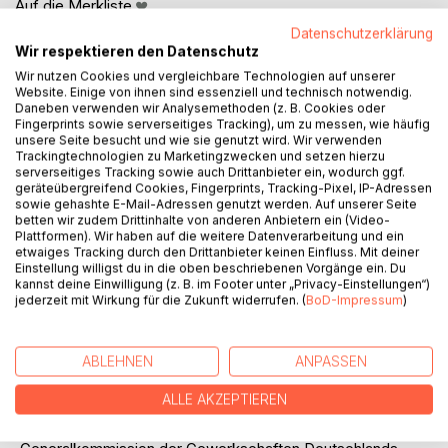
Auf die Merkliste
Titel bewerten
Datenschutzerklärung
Wir respektieren den Datenschutz
Wir nutzen Cookies und vergleichbare Technologien auf unserer
Website. Einige von ihnen sind essenziell und technisch notwendig.
Daneben verwenden wir Analysemethoden (z. B. Cookies oder
Fingerprints sowie serverseitiges Tracking), um zu messen, wie häufig
unsere Seite besucht und wie sie genutzt wird. Wir verwenden
Trackingtechnologien zu Marketingzwecken und setzen hierzu
serverseitiges Tracking sowie auch Drittanbieter ein, wodurch ggf.
BESCHREIBUNG
geräteübergreifend Cookies, Fingerprints, Tracking-Pixel, IP-Adressen
sowie gehashte E-Mail-Adressen genutzt werden. Auf unserer Seite
betten wir zudem Drittinhalte von anderen Anbietern ein (Video-
Plattformen). Wir haben auf die weitere Datenverarbeitung und ein
Adolph von Elm war Tabakarbeiter,
etwaiges Tracking durch den Drittanbieter keinen Einfluss. Mit deiner
Gewerkschaftsvorsitzender, Genossenschaftsgründer,
Einstellung willigst du in die oben beschriebenen Vorgänge ein. Du
SPD-Reichstagsabgeordneter, Führer des Hamburger
kannst deine Einwilligung (z. B. im Footer unter „Privacy-Einstellungen“)
Hafenarbeiterstreiks 1896-97 und Generaldirektor der
jederzeit mit Wirkung für die Zukunft widerrufen. (
BoD-Impressum
)
'Volksfürsorge'-Lebensversicherung. Er war Mitbegründer
der Generalkommission der Gewerkschaften
ABLEHNEN
ANPASSEN
Deutschlands, Vorläufer des heutigen DGB. „Sein Name ist
unaustilgbar mit der Geschichte der deut-schen
ALLE AKZEPTIEREN
Gewerkschaften und Genossenschaften wie der Partei
verknüpft.“ schrieb das Correspondenzblatt der