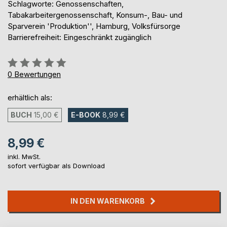
Schlagworte: Genossenschaften,
Tabakarbeitergenossenschaft, Konsum-, Bau- und
Sparverein 'Produktion'', Hamburg, Volksfürsorge
Barrierefreiheit: Eingeschränkt zugänglich
Bewertung::
0%
0
Bewertungen
erhältlich als:
BUCH
15,00 €
E-BOOK
8,99 €
8,99 €
inkl. MwSt.
sofort verfügbar als Download
IN DEN WARENKORB