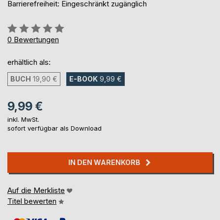
Barrierefreiheit: Eingeschränkt zugänglich
Bewertung::
0%
0
Bewertungen
erhältlich als:
BUCH
19,90 €
E-BOOK
9,99 €
9,99 €
inkl. MwSt.
sofort verfügbar als Download
IN DEN WARENKORB
Auf die Merkliste
Titel bewerten