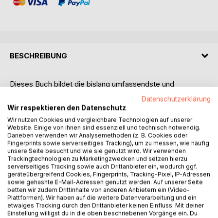
BESCHREIBUNG
Dieses Buch bildet die bislang umfassendste und
detaillierteste Hitler-Jugendbiographie, eine Biographie, die
Datenschutzerklärung
die weniger beleuchteten Abschnitte in Hitlers Lebensweg
Wir respektieren den Datenschutz
bis zu seinem Eintritt in die Parteipolitik nachzeichnet und
Wir nutzen Cookies und vergleichbare Technologien auf unserer
im Hinblick auf die Entwicklung seiner politischen
Website. Einige von ihnen sind essenziell und technisch notwendig.
Überzeugen untersucht.
Daneben verwenden wir Analysemethoden (z. B. Cookies oder
Fingerprints sowie serverseitiges Tracking), um zu messen, wie häufig
Welche familiären Wurzeln hatte Hitler?
unsere Seite besucht und wie sie genutzt wird. Wir verwenden
Wie wurde er durch das Elternhaus, die Schule und sein
Trackingtechnologien zu Marketingzwecken und setzen hierzu
soziales Umfeld geprägt?
serverseitiges Tracking sowie auch Drittanbieter ein, wodurch ggf.
geräteübergreifend Cookies, Fingerprints, Tracking-Pixel, IP-Adressen
Wann und warum wurde Hitler zum Antisemiten?
sowie gehashte E-Mail-Adressen genutzt werden. Auf unserer Seite
Einen Schwerpunkt dieser Hitler-Jugendbiographie bilden
betten wir zudem Drittinhalte von anderen Anbietern ein (Video-
Hitlers Wiener Jahre, sein Aufenthalt in einem
Plattformen). Wir haben auf die weitere Datenverarbeitung und ein
etwaiges Tracking durch den Drittanbieter keinen Einfluss. Mit deiner
Obdachlosenasyl und vor allem jene prägende
Einstellung willigst du in die oben beschriebenen Vorgänge ein. Du
Lebensphase, die er in einem Wiener Männerheim