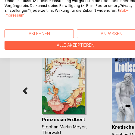
keinen Einfluss. Mit deiner Einstellung willigst du in die oben beschriebe
Doch das ist gar nicht so einfach. Denn Adelie we
Vorgänge ein. Du kannst deine Einwilligung (z. B. im Footer unter „Privacy-
machen sich die beiden auf die Suche nach Adelie
Einstellungen“) jederzeit mit Wirkung für die Zukunft widerrufen. (
BoD-
Impressum
)
ABLEHNEN
ANPASSEN
WEITERE TITEL BEI
Bo
ALLE AKZEPTIEREN
Prinzessin Erdbert
n-Ritter
Kretische
Stephan Martin Meyer
,
ok
Thorwald
Stephan Ma