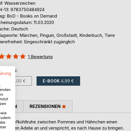
: Wasserzeichen
N-13: 9783750484924
lag: BoD - Books on Demand
cheinungsdatum: 11.03.2020
ache: Deutsch
lagworte: Märchen, Pinguin, Großstadt, Kinderbuch, Tiere
ierefreiheit: Eingeschränkt zugänglich
ertung::
1
Bewertung
%
ltlich als:
lärung
BUCH
12,00 €
E-BOOK
4,99 €
.
wenden
es
nutzt
tzen
TIMMEN
REZENSIONEN
owie
 zudem
ermarkt-Tiefkühltruhe zwischen Pommes und Hähnchen einen
 die
eter
n-Mädchen Adelie an und verspricht, es nach Hause zu bringen.