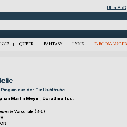
Über BoD
NCE
QUEER
FANTASY
LYRIK
E-BOOK-ANGEB
elie
 Pinguin aus der Tiefkühltruhe
phan Martin Meyer
,
Dorothea Tust
lesen & Vorschule (3-6)
UB
 MB