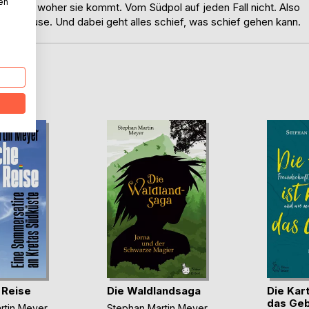
nen
iß nicht, woher sie kommt. Vom Südpol auf jeden Fall nicht. Also
s Zuhause. Und dabei geht alles schief, was schief gehen kann.
D
 Reise
Die Waldlandsaga
Die Kart
das Geb
rtin Meyer
,
Stephan Martin Meyer