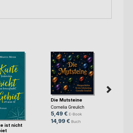
Die Mutsteine
Cornelia Greulich
Im W
5,49 €
E-Book
gebo
14,99 €
Buch
e ist nicht
Perrin
iet
9,99