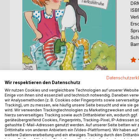
DRM
ISB
Ver
Ers
Spr
Sch
Barr
Bew
100
erhä
Datenschutzerk
Wir respektieren den Datenschutz
Wir nutzen Cookies und vergleichbare Technologien auf unserer Website
Einige von ihnen sind essenziell und technisch notwendig. Daneben ver
wir Analysemethoden (z. B. Cookies oder Fingerprints sowie serverseitig
Tracking), um zu messen, wie häufig unsere Seite besucht und wie sie ge
wird. Wir verwenden Trackingtechnologien zu Marketingzwecken und se
BESCHREIBUNG
AUTOR/IN
PRESSES
hierzu serverseitiges Tracking sowie auch Drittanbieter ein, wodurch ggf.
geräteübergreifend Cookies, Fingerprints, Tracking-Pixel, IP-Adressen s
gehashte E-Mail-Adressen genutzt werden. Auf unserer Seite betten wir
Annika ist sechs Jahre alt und findet in der Sup
Drittinhalte von anderen Anbietern ein (Video-Plattformen). Wir haben auf
weitere Datenverarbeitung und ein etwaiges Tracking durch den Drittanbi
echten Pinguin. Sie freundet sich mit dem Pingui