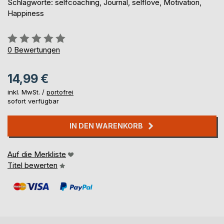
Schlagworte: selfcoaching, Journal, selflove, Motivation,
Happiness
Bewertung::
0%
0
Bewertungen
14,99 €
inkl. MwSt. /
portofrei
sofort verfügbar
IN DEN WARENKORB
Auf die Merkliste
Titel bewerten