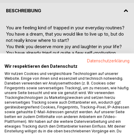
BESCHREIBUNG
You are feeling kind of trapped in your everyday routines?
You have a dream, that you would like to live up to, but do
not really know where to start?
You think you deserve more joy and laughter in your life?
You have already tried out quite a few self-motivation
guides to make a change but none of them has worked for
Datenschutzerklärung
you so far?
Wir respektieren den Datenschutz
Well, dude: Time to focus on the solution instead of the
Wir nutzen Cookies und vergleichbare Technologien auf unserer
problem!
Website. Einige von ihnen sind essenziell und technisch notwendig.
Daneben verwenden wir Analysemethoden (z. B. Cookies oder
Fingerprints sowie serverseitiges Tracking), um zu messen, wie häufig
"Addie Tjoode: My 30-Day Joy & Happiness Challenge"
unsere Seite besucht und wie sie genutzt wird. Wir verwenden
will journal you to a perfectly joyful and determined attitude
Trackingtechnologien zu Marketingzwecken und setzen hierzu
serverseitiges Tracking sowie auch Drittanbieter ein, wodurch ggf.
for a lifetime in just one month!
geräteübergreifend Cookies, Fingerprints, Tracking-Pixel, IP-Adressen
Your new Joy & Happiness Coach "Addie Tjoode" is
sowie gehashte E-Mail-Adressen genutzt werden. Auf unserer Seite
offering you a new perspective on reaching out to any goal
betten wir zudem Drittinhalte von anderen Anbietern ein (Video-
Plattformen). Wir haben auf die weitere Datenverarbeitung und ein
you are dreaming of by challenging yourself in 7 Joy &
etwaiges Tracking durch den Drittanbieter keinen Einfluss. Mit deiner
Happiness disciplines on a daily basis. She will be coaching
Einstellung willigst du in die oben beschriebenen Vorgänge ein. Du