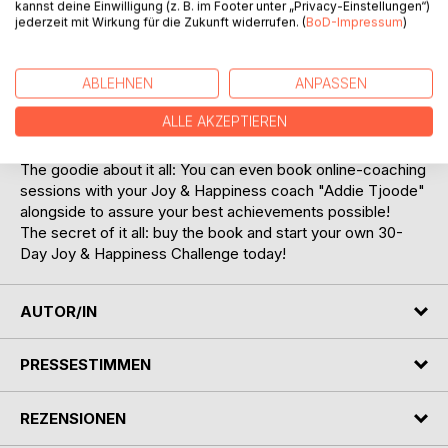
you through a process during which you will discover your
kannst deine Einwilligung (z. B. im Footer unter „Privacy-Einstellungen“)
(hidden) talents and resources and at the same time
jederzeit mit Wirkung für die Zukunft widerrufen. (
BoD-Impressum
)
develop a healthy daily routine to empower yourself with
the necessary energy to embrace life in a joyful way on the
ABLEHNEN
ANPASSEN
long term.
ALLE AKZEPTIEREN
First goal of it all: Falling in love with yourself in only 30
days!
The goodie about it all: You can even book online-coaching
sessions with your Joy & Happiness coach "Addie Tjoode"
alongside to assure your best achievements possible!
The secret of it all: buy the book and start your own 30-
Day Joy & Happiness Challenge today!
AUTOR/IN
PRESSESTIMMEN
REZENSIONEN