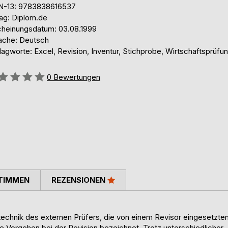
N-13: 9783838616537
lag: Diplom.de
cheinungsdatum: 03.08.1999
ache: Deutsch
agworte: Excel, Revision, Inventur, Stichprobe, Wirtschaftsprüfu
ertung::
0
Bewertungen
TIMMEN
REZENSIONEN
technik des externen Prüfers, die von einem Revisor eingesetzte
 Vorgehen bei der Revision bezeichnet. Trotz unterschiedlicher