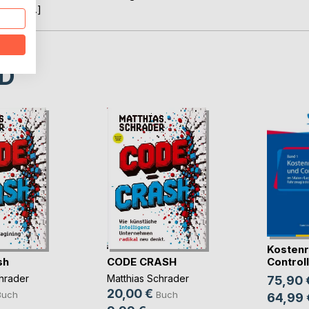
fälle […]
D
Kostenr
sh
CODE CRASH
Controlli
hrader
Matthias Schrader
75,90 
20,00 €
Buch
Buch
64,99 