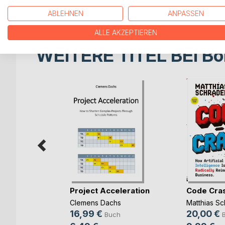
der zu prüfenden Kontensalden oder Geschäftsvor
ABLEHNEN
ANPASSEN
ALLE AKZEPTIEREN
WEITERE TITEL BEI
Bo
rbereitung
Project Acceleration
Code Cra
(...)
Clemens Dachs
Matthias Sc
ut
16,99 €
20,00 €
Buch
ch