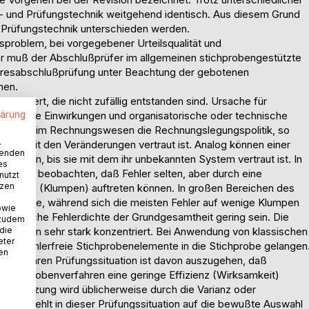
s- und Prüfungstechnik weitgehend identisch. Aus diesem Grund
nd Prüfungstechnik unterschieden werden.
problem, bei vorgegebener Urteilsqualität und
aher muß der Abschlußprüfer im allgemeinen stichprobengestützte
hresabschlußprüfung unter Beachtung der gebotenen
chen.
n Wert, die nicht zufällig entstanden sind. Ursache für
lärung
llentliche Einwirkungen und organisatorische oder technische
ngskraft im Rechnungswesen die Rechnungslegungspolitik, so
.
sonal mit den Veränderungen vertraut ist. Analog können einer
wenden
erlaufen, bis sie mit dem ihr unbekannten System vertraut ist. In
es
men zu beobachten, daß Fehler selten, aber durch eine
nutzt
tzen
n Serie (Klumpen) auftreten können. In großen Bereichen des
enstände, während sich die meisten Fehler auf wenige Klumpen
owie
chschnittliche Fehlerdichte der Grundgesamtheit gering sein. Die
 zudem
 die
n Klumpen sehr stark konzentriert. Bei Anwendung von klassischen
eter
iele fehlerfreie Stichprobenelemente in die Stichprobe gelangen
nen
erisierbaren Prüfungssituation ist davon auszugehen, daß
 Stichprobenverfahren eine geringe Effizienz (Wirksamkeit)
n Schätzung wird üblicherweise durch die Varianz oder
mpfiehlt in dieser Prüfungssituation auf die bewußte Auswahl