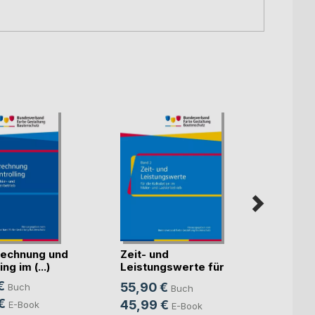
echnung und
Zeit- und
Künst
ng im (...)
Leistungswerte für
Intell
die K(...)
€
55,90 €
Buch
Buch
Mitte
Sven S
€
45,99 €
E-Book
E-Book
24,9