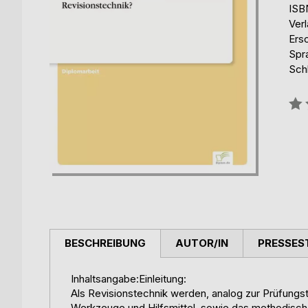
ISB
Ver
Ers
Spr
Schl
Bew
0%
BESCHREIBUNG
AUTOR/IN
PRESSES
Inhaltsangabe:Einleitung:
Als Revisionstechnik werden, analog zur Prüfungs
Werkzeuge und Hilfsmittel, sowie das methodische