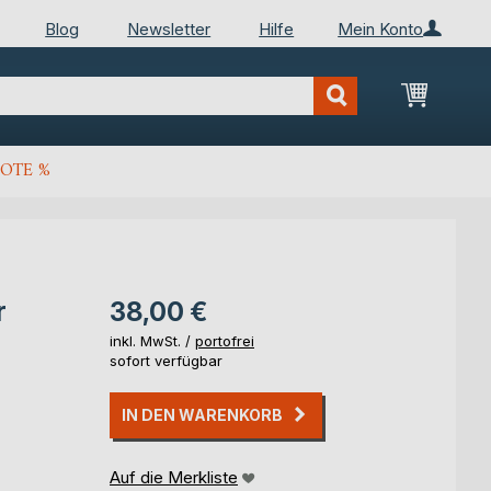
Blog
Newsletter
Hilfe
Mein Konto
Mein Wa
OTE %
r
38,00 €
inkl. MwSt. /
portofrei
sofort verfügbar
IN DEN WARENKORB
Auf die Merkliste