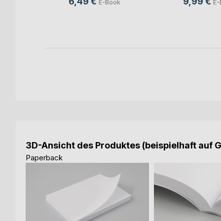
6,49 €
9,99 €
E-Book
E-
ook
3D-Ansicht des Produktes (beispielhaft auf 
Paperback