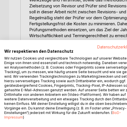
Zielsetzung von Revisor und Prüfer sind Revision
soll in dieser Arbeit nicht zwischen Revisions- u
Regelmäßig steht der Prüfer vor dem Optimierungs
Fertigstellungsfrist die Kosten zu minimieren. D
Prüfungsmethoden einsetzen, um das Ziel der Ja
Wirtschaftlichkeit und Termingerechtheit zu errei
Systematische Fehler sind Abweichungen vom wahre
Datenschutzerk
systematische Fehler können wissentliche oder wi
Wir respektieren den Datenschutz
Umstände sein. Ändert beispielsweise eine Führu
Wir nutzen Cookies und vergleichbare Technologien auf unserer Website
kann dies solange Fehler verursachen, bis das Per
Einige von ihnen sind essenziell und technisch notwendig. Daneben ver
neuen Führungskraft gehäuft Beurteilungsfehler unt
wir Analysemethoden (z. B. Cookies oder Fingerprints sowie serverseitig
den beiden vorgenannten Beispielen ist das Phäno
Tracking), um zu messen, wie häufig unsere Seite besucht und wie sie ge
wird. Wir verwenden Trackingtechnologien zu Marketingzwecken und se
gemeinsame Ursache bedingt, systematisch bzw. i
hierzu serverseitiges Tracking sowie auch Drittanbieter ein, wodurch ggf.
Prüffeldes sind keine fehlerhaften Vermögensgeg
geräteübergreifend Cookies, Fingerprints, Tracking-Pixel, IP-Adressen s
(engl.: "cluster") verteilen. Folglich wird die dur
gehashte E-Mail-Adressen genutzt werden. Auf unserer Seite betten wir
Drittinhalte von anderen Anbietern ein (Video-Plattformen). Wir haben auf
vorhandenen Fehler sind andererseits in einzelne
weitere Datenverarbeitung und ein etwaiges Tracking durch den Drittanbi
Stichprobenverfahren kann erwartet werden, daß v
keinen Einfluss. Mit deiner Einstellung willigst du in die oben beschriebe
In dieser, durch ein inhomogenes Prüffeld charakt
Vorgänge ein. Du kannst deine Einwilligung (z. B. im Footer unter „Privacy-
Schätzungen derartiger Prüffelder mit klassischen
Einstellungen“) jederzeit mit Wirkung für die Zukunft widerrufen. (
BoD-
Impressum
)
aufweisen werden. Die Effizienz einer unverzerrte
Standardabweichung gemessen. Der HFA des IDW e