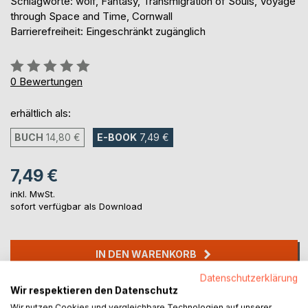
Schlagworte: wolf, Fantasy, Transmigration of Souls, Voyage
through Space and Time, Cornwall
Barrierefreiheit: Eingeschränkt zugänglich
Bewertung::
0%
0
Bewertungen
erhältlich als:
BUCH
14,80 €
E-BOOK
7,49 €
7,49 €
inkl. MwSt.
sofort verfügbar als Download
IN DEN WARENKORB
Datenschutzerklärung
Wir respektieren den Datenschutz
Auf die Merkliste
Wir nutzen Cookies und vergleichbare Technologien auf unserer