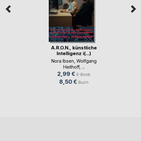
A.R.O.N., künstliche
Intelligenz i(...)
Nora Ibsen
,
Wolfgang
Heithoff
, ...
2,99 €
E-Book
8,50 €
Buch