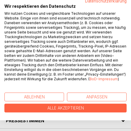
Datenschutzerklärung
Wir respektieren den Datenschutz
Wir nutzen Cookies und vergleichbare Technologien auf unserer
Acta Periodica Duellatorum (APD) is an independent,
Website. Einige von ihnen sind essenziell und technisch notwendig.
international, and peer-reviewed journal dedicated to
Daneben verwenden wir Analysemethoden (z. B. Cookies oder
Historical European Martial Arts studies. This emerging
Fingerprints sowie serverseitiges Tracking), um zu messen, wie häufig
unsere Seite besucht und wie sie genutzt wird. Wir verwenden
field of research has interdisciplinary dimensions, including
Trackingtechnologien zu Marketingzwecken und setzen hierzu
notably History, Anthropology, Historical sciences, Art
serverseitiges Tracking sowie auch Drittanbieter ein, wodurch ggf.
History, History of Science and Technology, Archaeology,
geräteübergreifend Cookies, Fingerprints, Tracking-Pixel, IP-Adressen
sowie gehashte E-Mail-Adressen genutzt werden. Auf unserer Seite
Sport Sciences, etc.
betten wir zudem Drittinhalte von anderen Anbietern ein (Video-
APD was founded in 2013 and publishes two issues per
Plattformen). Wir haben auf die weitere Datenverarbeitung und ein
year from 2016 onwards. APD is a non-profit association,
etwaiges Tracking durch den Drittanbieter keinen Einfluss. Mit deiner
based in Switzerland. It is supported by institutional grants,
Einstellung willigst du in die oben beschriebenen Vorgänge ein. Du
kannst deine Einwilligung (z. B. im Footer unter „Privacy-Einstellungen“)
donators/partners and by its readers. The journal is
jederzeit mit Wirkung für die Zukunft widerrufen. (
BoD-Impressum
)
published electronically (Open Access) and printed for
subscribed readers and institutions.
ABLEHNEN
ANPASSEN
AUTOR/IN
ALLE AKZEPTIEREN
PRESSESTIMMEN