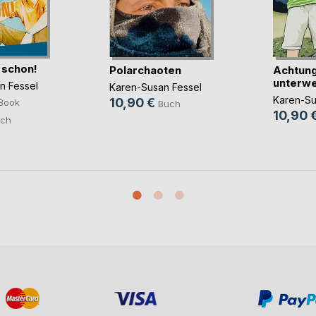
 schon!
Polarchaoten
Achtung
unterw
n Fessel
Karen-Susan Fessel
Karen-Su
10,90 €
Book
Buch
10,90 
ch