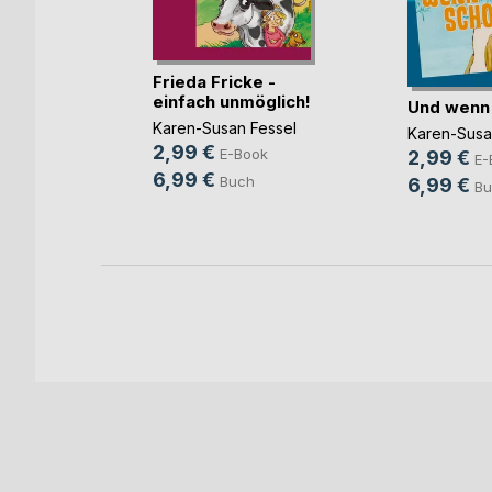
Frieda Fricke -
einfach unmöglich!
session
Und wenn
Karen-Susan Fessel
Karen-Susa
2,99 €
E-Book
2,99 €
ook
E-
6,99 €
Buch
6,99 €
h
Bu