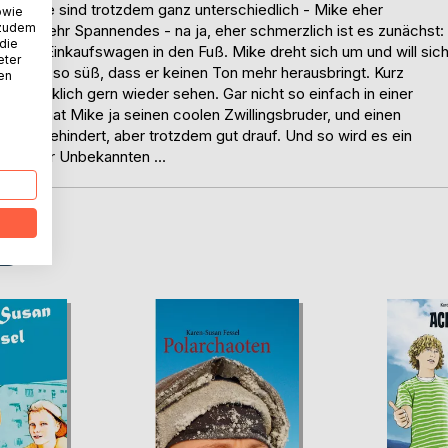
aber sie sind trotzdem ganz unterschiedlich - Mike eher
owie
 zudem
 etwas sehr Spannendes - na ja, eher schmerzlich ist es zunächst:
 die
it dem Einkaufswagen in den Fuß. Mike dreht sich um und will sic
eter
ht, ist so süß, dass er keinen Ton mehr herausbringt. Kurz
nen
schrecklich gern wieder sehen. Gar nicht so einfach in einer
 Glück hat Mike ja seinen coolen Zwillingsbruder, und einen
 zwar behindert, aber trotzdem gut drauf. Und so wird es ein
 nach der Unbekannten …
D