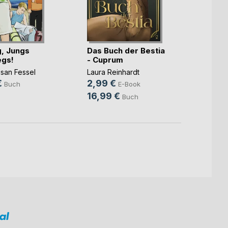
Iskan
, Jungs
Das Buch der Bestia
Gehei
egs!
- Cuprum
Sou(...
san Fessel
Laura Reinhardt
Claudi
€
2,99 €
9,99
Buch
E-Book
16,99 €
16,9
Buch