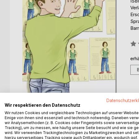
ISB
Ver
Ers
Spr
Barr
Bew
0%
erhä
Datenschutzerk
Wir respektieren den Datenschutz
Wir nutzen Cookies und vergleichbare Technologien auf unserer Website
Einige von ihnen sind essenziell und technisch notwendig. Daneben ver
wir Analysemethoden (z. B. Cookies oder Fingerprints sowie serverseitig
BESCHREIBUNG
AUTOR/IN
PRESSES
Tracking), um zu messen, wie häufig unsere Seite besucht und wie sie ge
wird. Wir verwenden Trackingtechnologien zu Marketingzwecken und se
hierzu serverseitiges Tracking sowie auch Drittanbieter ein, wodurch ggf.