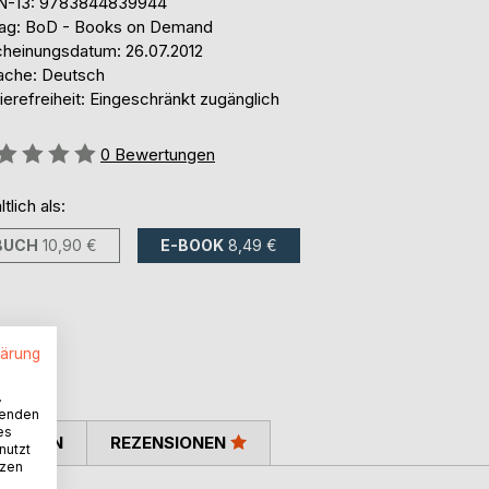
N-13: 9783844839944
lag: BoD - Books on Demand
cheinungsdatum: 26.07.2012
ache: Deutsch
ierefreiheit: Eingeschränkt zugänglich
ertung::
0
Bewertungen
ltlich als:
BUCH
10,90 €
E-BOOK
8,49 €
lärung
.
wenden
es
TIMMEN
REZENSIONEN
nutzt
tzen