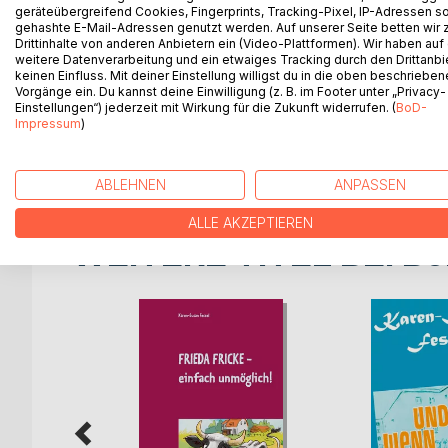
Mike und Robin sehen zwar haargenau gleich aus, 
geräteübergreifend Cookies, Fingerprints, Tracking-Pixel, IP-Adressen s
gehashte E-Mail-Adressen genutzt werden. Auf unserer Seite betten wir
schüchtern, Robin total cool. Dafür passiert Mike
Drittinhalte von anderen Anbietern ein (Video-Plattformen). Wir haben auf
Beim Einkaufen fährt ihm jemand voll von hinten m
weitere Datenverarbeitung und ein etwaiges Tracking durch den Drittanbi
beschweren, aber das Mädchen, das da vor ihm ste
keinen Einfluss. Mit deiner Einstellung willigst du in die oben beschriebe
Vorgänge ein. Du kannst deine Einwilligung (z. B. im Footer unter „Privacy-
darauf ist sie verschwunden, und Mike möchte sie 
Einstellungen“) jederzeit mit Wirkung für die Zukunft widerrufen. (
BoD-
Stadt mit fast vier Millionen Einwohnern! Aber zum
Impressum
)
kleinen Bruder haben sie auch noch - Luke. Der ist
heißer Sommer für die drei Brüder auf der Suche
ABLEHNEN
ANPASSEN
ALLE AKZEPTIEREN
WEITERE TITEL BEI
Bo