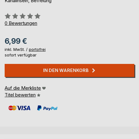
Kanalinseln, Befreiung
Bewertung::
0%
0
Bewertungen
6,99 €
inkl. MwSt. /
portofrei
sofort verfügbar
IN DEN WARENKORB
Auf die Merkliste
Titel bewerten