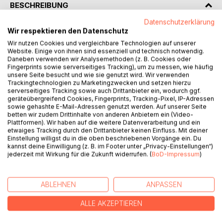
BESCHREIBUNG
Datenschutzerklärung
Wir respektieren den Datenschutz
Am meisten Zukunft haben Menschen ohne Vergangenheit.
Roger Willemsen
Wir nutzen Cookies und vergleichbare Technologien auf unserer
Website. Einige von ihnen sind essenziell und technisch notwendig.
Daneben verwenden wir Analysemethoden (z. B. Cookies oder
Aber was, wenn du ihr nicht entkommst?
Fingerprints sowie serverseitiges Tracking), um zu messen, wie häufig
unsere Seite besucht und wie sie genutzt wird. Wir verwenden
Trackingtechnologien zu Marketingzwecken und setzen hierzu
Eine zufällige Begegnung, die alles verändert.
serverseitiges Tracking sowie auch Drittanbieter ein, wodurch ggf.
Eine Kindheit, die dich in die Hölle führt.
geräteübergreifend Cookies, Fingerprints, Tracking-Pixel, IP-Adressen
Ein Fremder, der alles zerstört.
sowie gehashte E-Mail-Adressen genutzt werden. Auf unserer Seite
betten wir zudem Drittinhalte von anderen Anbietern ein (Video-
Eine Beziehung, die dich gefangen hält.
Plattformen). Wir haben auf die weitere Datenverarbeitung und ein
Eine Familie, deren Erbe du nicht entfliehen kannst.
etwaiges Tracking durch den Drittanbieter keinen Einfluss. Mit deiner
Eine Mutter, die deine Seele bricht.
Einstellung willigst du in die oben beschriebenen Vorgänge ein. Du
kannst deine Einwilligung (z. B. im Footer unter „Privacy-Einstellungen“)
Ein Zug, der neue Weichen stellt.
jederzeit mit Wirkung für die Zukunft widerrufen. (
BoD-Impressum
)
Eine Entscheidung, die alles beendet.
ACHT LEBEN - ACHT THRILLER
ABLEHNEN
ANPASSEN
und die Frage: Was bist du bereit, zu tun?
ALLE AKZEPTIEREN
AUTOR/IN