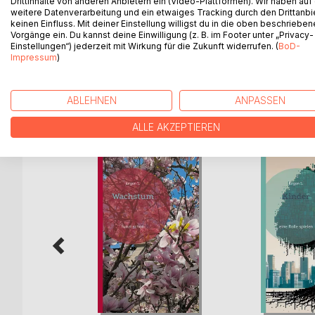
Drittinhalte von anderen Anbietern ein (Video-Plattformen). Wir haben auf
Dann habt ihr damit eine Angst reduziert.
weitere Datenverarbeitung und ein etwaiges Tracking durch den Drittanbi
Leider kostet das Zeit, Gesundheit, Ressourcen, F
keinen Einfluss. Mit deiner Einstellung willigst du in die oben beschriebe
Vorgänge ein. Du kannst deine Einwilligung (z. B. im Footer unter „Privacy-
Einstellungen“) jederzeit mit Wirkung für die Zukunft widerrufen. (
BoD-
Hier könnt ihr Anregungen finden, aus der Schlei
Impressum
)
ABLEHNEN
ANPASSEN
WEITERE TITEL BEI
Bo
ALLE AKZEPTIEREN
ngsteuer