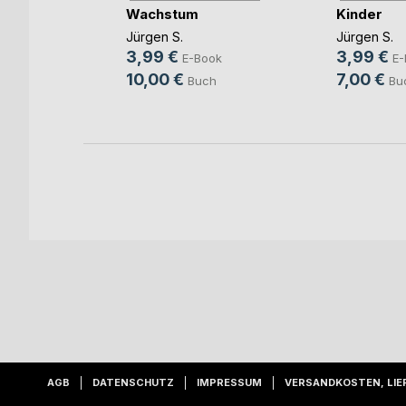
Wachstum
Kinder
mid
Book
Jürgen S.
Jürgen S.
3,99 €
3,99 €
ch
E-Book
E-
10,00 €
7,00 €
Buch
Bu
AGB
DATENSCHUTZ
IMPRESSUM
VERSANDKOSTEN, LIE