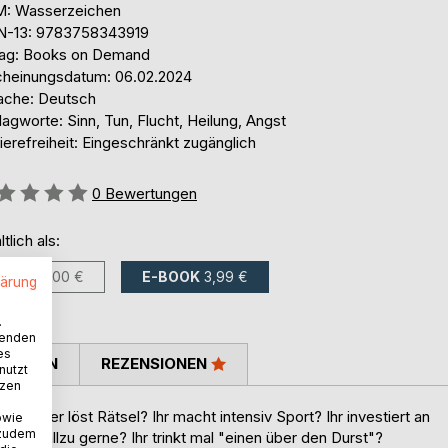
: Wasserzeichen
N-13: 9783758343919
lag: Books on Demand
cheinungsdatum: 06.02.2024
ache: Deutsch
agworte: Sinn, Tun, Flucht, Heilung, Angst
ierefreiheit: Eingeschränkt zugänglich
ertung::
0
Bewertungen
ltlich als:
BUCH
8,00 €
E-BOOK
3,99 €
lärung
.
wenden
es
TIMMEN
REZENSIONEN
nutzt
tzen
n oder löst Rätsel? Ihr macht intensiv Sport? Ihr investiert an
owie
 zudem
r esst allzu gerne? Ihr trinkt mal "einen über den Durst"?