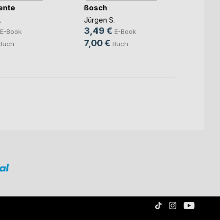
ente
ßosch
ah un
.
Jürgen S.
Jürgen
3,49 €
9,99
E-Book
E-Book
7,00 €
33,3
Buch
Buch