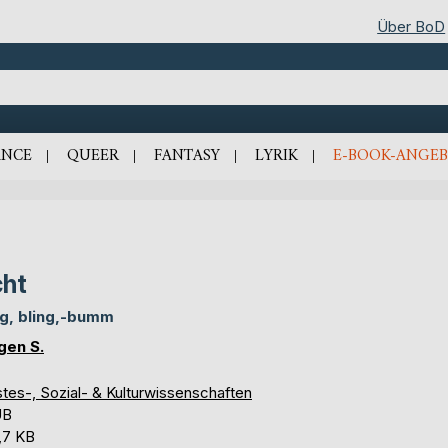
Über BoD
NCE
QUEER
FANTASY
LYRIK
E-BOOK-ANGEB
ht
ng, bling,-bumm
gen S.
tes-, Sozial- & Kulturwissenschaften
UB
,7 KB