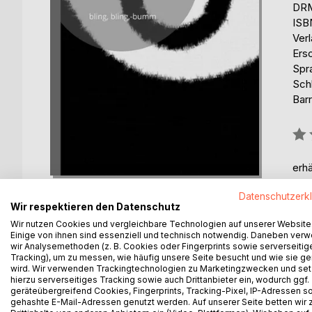
DRM
ISB
Ver
Ers
Spr
Schl
Barr
Bew
0%
erhä
Datenschutzerk
Wir respektieren den Datenschutz
Wir nutzen Cookies und vergleichbare Technologien auf unserer Website
Einige von ihnen sind essenziell und technisch notwendig. Daneben ver
wir Analysemethoden (z. B. Cookies oder Fingerprints sowie serverseitig
BESCHREIBUNG
AUTOR/IN
PRESSES
Tracking), um zu messen, wie häufig unsere Seite besucht und wie sie ge
wird. Wir verwenden Trackingtechnologien zu Marketingzwecken und se
hierzu serverseitiges Tracking sowie auch Drittanbieter ein, wodurch ggf.
Ihr besiegt in Videogames "böse" und"kranke" Wese
geräteübergreifend Cookies, Fingerprints, Tracking-Pixel, IP-Adressen s
gehashte E-Mail-Adressen genutzt werden. Auf unserer Seite betten wir
der Börse? Ihr spielt Lotto? Ihr habt einen Hund? Ih