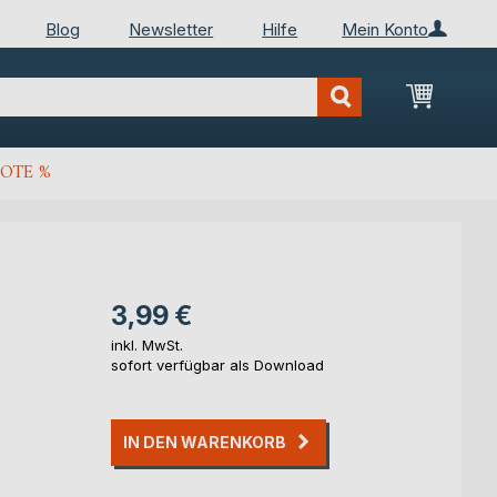
Blog
Newsletter
Hilfe
Mein Konto
Mein Wa
OTE %
3,99 €
inkl. MwSt.
sofort verfügbar als Download
IN DEN WARENKORB