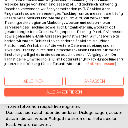
Website. Einige von ihnen sind essenziell und technisch notwendig.
Daneben verwenden wir Analysemethoden (z. B. Cookies oder
Fingerprints sowie serverseitiges Tracking), um zu messen, wie häufig
unsere Seite besucht und wie sie genutzt wird. Wir verwenden
Trackingtechnologien zu Marketingzwecken und setzen hierzu
serverseitiges Tracking sowie auch Drittanbieter ein, wodurch ggf.
geräteübergreifend Cookies, Fingerprints, Tracking-Pixel, IP-Adressen
BESCHREIBUNG
sowie gehashte E-Mail-Adressen genutzt werden. Auf unserer Seite
betten wir zudem Drittinhalte von anderen Anbietern ein (Video-
Plattformen). Wir haben auf die weitere Datenverarbeitung und ein
etwaiges Tracking durch den Drittanbieter keinen Einfluss. Mit deiner
Martin Christen
Einstellung willigst du in die oben beschriebenen Vorgänge ein. Du
Achgott. Und andere Dialoge.
kannst deine Einwilligung (z. B. im Footer unter „Privacy-Einstellungen“)
jederzeit mit Wirkung für die Zukunft widerrufen. (
BoD-Impressum
)
Die Gespräche zwischen mir und meinem persönlichen
Achgott sind zwar privat - jedoch aufgrund ihrer
ABLEHNEN
ANPASSEN
unterhaltsamen, oft witzigen, skurrilen und ironischen Art
auch für ein breiteres Publikum von Interesse, vor allem für
ALLE AKZEPTIEREN
Leserinnen und Leser, die an einen Gott, einen Achgott
oder eine andere Göttlichkeit glauben oder deren Existenz
in Zweifel ziehen respektive negieren.
Das lässt sich auch über die anderen Dialoge sagen, ausser
dass in diesen weder Achgott noch ich eine Rolle spielen.
Fazit: Empfehlenswert.