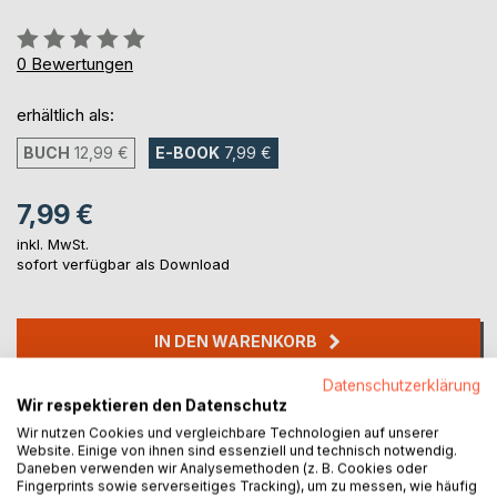
Bewertung::
0%
0
Bewertungen
erhältlich als:
BUCH
12,99 €
E-BOOK
7,99 €
7,99 €
inkl. MwSt.
sofort verfügbar als Download
IN DEN WARENKORB
Datenschutzerklärung
Auf die Merkliste
Wir respektieren den Datenschutz
Titel bewerten
Wir nutzen Cookies und vergleichbare Technologien auf unserer
Website. Einige von ihnen sind essenziell und technisch notwendig.
Daneben verwenden wir Analysemethoden (z. B. Cookies oder
Fingerprints sowie serverseitiges Tracking), um zu messen, wie häufig