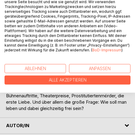
unsere Seite besucht und wie sie genutzt wird. Wir verwenden
Trackingtechnologien zu Marketingzwecken und setzen hierzu
serverseitiges Tracking sowie auch Drittanbieter ein, wodurch ggf.
geräteübergreifend Cookies, Fingerprints, Tracking-Pixel, IP-Adressen
sowie gehashte E-Mail-Adressen genutzt werden. Auf unserer Seite
betten wir zudem Drittinhalte von anderen Anbietern ein (Video-
BESCHREIBUNG
Plattformen). Wir haben auf die weitere Datenverarbeitung und ein
etwaiges Tracking durch den Drittanbieter keinen Einfluss. Mit deiner
Einstellung willigst du in die oben beschriebenen Vorgänge ein. Du
Wenn ich die Augen schließe, sehe ich Typen mit wilden
kannst deine Einwilligung (z. B. im Footer unter „Privacy-Einstellungen“)
jederzeit mit Wirkung für die Zukunft widerrufen. (
BoD-Impressum
)
Dreadlocks feiern, ich sehe die Bühne, spüre den Applaus
wie warmen Regen auf mich niedergehen, ich sehe wie ich
versunken dasitze und mich meinen Geschichten hingebe.
ABLEHNEN
ANPASSEN
Ein Theaterstudium in der niedersächsichen Pampa. Was
ALLE AKZEPTIEREN
als Flucht vor der eigenen Lebenstristesse geplant ist, wird
zum abenteuerlichen Kampf um das Erwachsensein.
Bühnenauftritte, Theaterpreise, Prostitutiertenmörder, die
erste Liebe. Und über allem die große Frage: Wie soll man
leben und dabei gleichzeitig frei sein?
AUTOR/IN