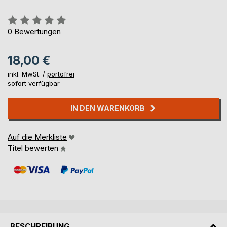
Bewertung::
0%
0
Bewertungen
18,00 €
inkl. MwSt. /
portofrei
sofort verfügbar
IN DEN WARENKORB
Auf die Merkliste
Titel bewerten
BESCHREIBUNG