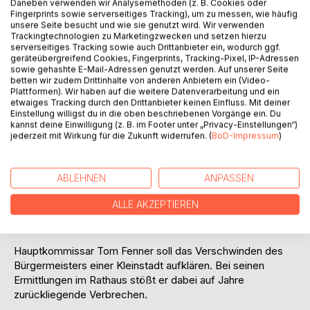
Daneben verwenden wir Analysemethoden (z. B. Cookies oder
Fingerprints sowie serverseitiges Tracking), um zu messen, wie häufig
Auf die Merkliste
unsere Seite besucht und wie sie genutzt wird. Wir verwenden
Titel bewerten
Trackingtechnologien zu Marketingzwecken und setzen hierzu
serverseitiges Tracking sowie auch Drittanbieter ein, wodurch ggf.
geräteübergreifend Cookies, Fingerprints, Tracking-Pixel, IP-Adressen
sowie gehashte E-Mail-Adressen genutzt werden. Auf unserer Seite
betten wir zudem Drittinhalte von anderen Anbietern ein (Video-
Plattformen). Wir haben auf die weitere Datenverarbeitung und ein
etwaiges Tracking durch den Drittanbieter keinen Einfluss. Mit deiner
Einstellung willigst du in die oben beschriebenen Vorgänge ein. Du
kannst deine Einwilligung (z. B. im Footer unter „Privacy-Einstellungen“)
jederzeit mit Wirkung für die Zukunft widerrufen. (
BoD-Impressum
)
BESCHREIBUNG
Ein Mann erwacht in einem Albtraum: Auf einem
ABLEHNEN
ANPASSEN
freistehenden, siebzehn Meter hohen Betonpfeiler, in
ALLE AKZEPTIEREN
abgeschiedener Gegend, bei lausigem Wetter und ohne
jede Ahnung, wie er dort hingekommen ist.
Hauptkommissar Tom Fenner soll das Verschwinden des
Bürgermeisters einer Kleinstadt aufklären. Bei seinen
Ermittlungen im Rathaus stößt er dabei auf Jahre
zurückliegende Verbrechen.