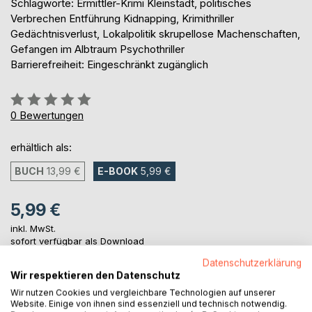
Schlagworte: Ermittler-Krimi Kleinstadt, politisches
Verbrechen Entführung Kidnapping, Krimithriller
Gedächtnisverlust, Lokalpolitik skrupellose Machenschaften,
Gefangen im Albtraum Psychothriller
Barrierefreiheit: Eingeschränkt zugänglich
Bewertung::
0%
0
Bewertungen
erhältlich als:
BUCH
13,99 €
E-BOOK
5,99 €
5,99 €
inkl. MwSt.
sofort verfügbar als Download
Datenschutzerklärung
Wir respektieren den Datenschutz
IN DEN WARENKORB
Wir nutzen Cookies und vergleichbare Technologien auf unserer
Website. Einige von ihnen sind essenziell und technisch notwendig.