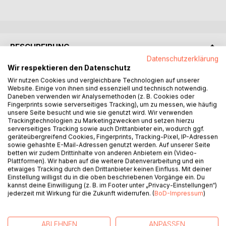
BESCHREIBUNG
Datenschutzerklärung
Wir respektieren den Datenschutz
Dieses Buch kommt von Herzen für Herzen, geschrieben
Wir nutzen Cookies und vergleichbare Technologien auf unserer
von Helmut Charam Knüchel. Er ist verbunden mit der
Website. Einige von ihnen sind essenziell und technisch notwendig.
reinen Göttlichen Quelle, er ist diese Liebe und lebt diese
Daneben verwenden wir Analysemethoden (z. B. Cookies oder
Fingerprints sowie serverseitiges Tracking), um zu messen, wie häufig
Liebe, die mit allem verbunden ist, was ist.
unsere Seite besucht und wie sie genutzt wird. Wir verwenden
Trackingtechnologien zu Marketingzwecken und setzen hierzu
Jedes einzelne Wort, jeder Buchstabe in diesem Buch ist
serverseitiges Tracking sowie auch Drittanbieter ein, wodurch ggf.
geräteübergreifend Cookies, Fingerprints, Tracking-Pixel, IP-Adressen
erfüllt von dieser unendlichen Göttlichen, nicht persönlichen
sowie gehashte E-Mail-Adressen genutzt werden. Auf unserer Seite
Liebe, die sich mühelos und absichtslos verströmt. Diese
betten wir zudem Drittinhalte von anderen Anbietern ein (Video-
Liebe ist nur erlebbar, nicht beschreibbar. So lass Dich
Plattformen). Wir haben auf die weitere Datenverarbeitung und ein
etwaiges Tracking durch den Drittanbieter keinen Einfluss. Mit deiner
erfassen von diesen Worten der Liebe, der Leichtigkeit
Einstellung willigst du in die oben beschriebenen Vorgänge ein. Du
des Seins, des Göttlichen Seins in Liebe.
kannst deine Einwilligung (z. B. im Footer unter „Privacy-Einstellungen“)
jederzeit mit Wirkung für die Zukunft widerrufen. (
BoD-Impressum
)
Suche die Stille und den freien Raum, dort entdeckst Du
Deine innere Kraft. In unendlicher Liebe und Dankbarkeit,
lieber Helmut, für dieses wundervolle Buch, Deine
ABLEHNEN
ANPASSEN