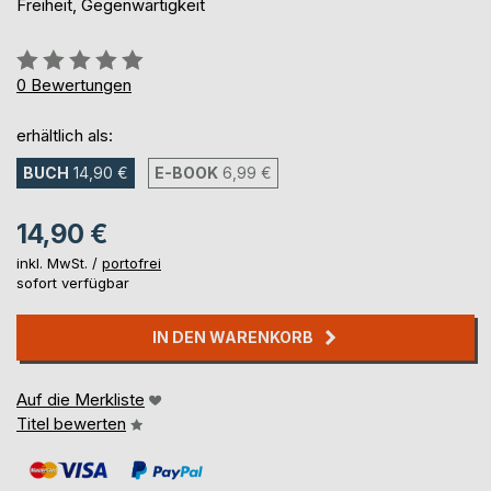
Freiheit, Gegenwärtigkeit
Bewertung::
0%
0
Bewertungen
erhältlich als:
BUCH
14,90 €
E-BOOK
6,99 €
14,90 €
inkl. MwSt. /
portofrei
sofort verfügbar
IN DEN WARENKORB
Auf die Merkliste
Titel bewerten