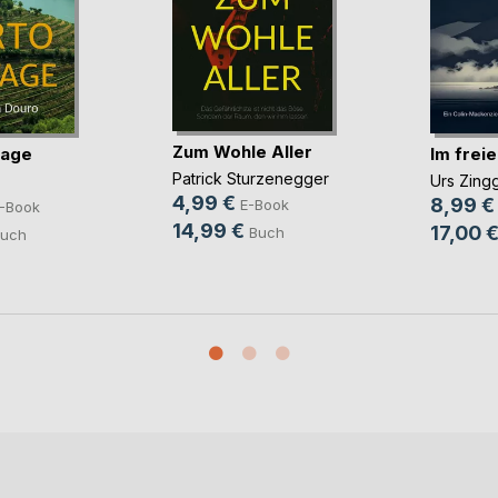
Zum Wohle Aller
tage
Im freie
Patrick Sturzenegger
Urs Zing
4,99 €
8,99 €
E-Book
-Book
14,99 €
17,00 
Buch
uch