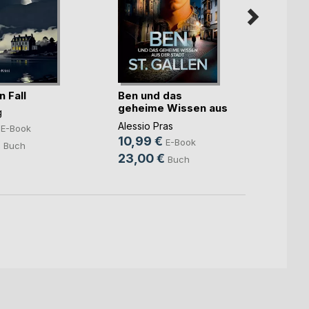
Lack 
n Fall
Ben und das
geheime Wissen aus
Jan Le
g
der(...)
8,99
Alessio Pras
E-Book
10,99 €
13,3
E-Book
€
Buch
23,00 €
Buch