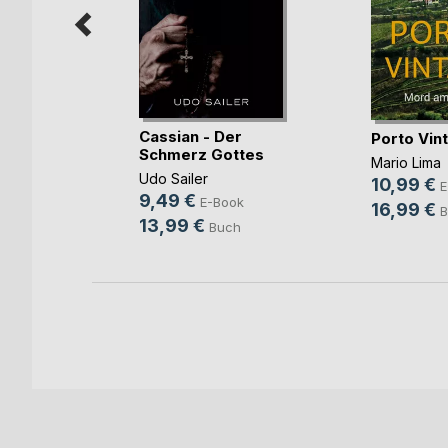
blick
Cassian - Der
Porto Vin
Schmerz Gottes
Mario Lima
Udo Sailer
10,99 €
h
E
9,49 €
E-Book
16,99 €
B
13,99 €
Buch