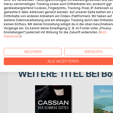
Ein Flugzeugabsturz in der ägyptischen Wüste, ei
hierzu serverseitiges Tracking sowie auch Drittanbieter ein, wodurch ggf.
am Flughafen in Mailand, ein verheerender Anschlag
geräteübergreifend Cookies, Fingerprints, Tracking-Pixel, IP-Adressen s
Lebensmittelvergiftung in einem exklusiven Ferien
gehashte E-Mail-Adressen genutzt werden. Auf unserer Seite betten wir
Drittinhalte von anderen Anbietern ein (Video-Plattformen). Wir haben auf
ehemalige Polizist Mario Sorese, der jetzt als frei
weitere Datenverarbeitung und ein etwaiges Tracking durch den Drittanbi
ist, wittert als Einziger die Zusammenhänge und re
keinen Einfluss. Mit deiner Einstellung willigst du in die oben beschriebe
halbe Welt, um seinen Verdacht zu bestätigen. Unt
Vorgänge ein. Du kannst deine Einwilligung (z. B. im Footer unter „Privacy-
Einstellungen“) jederzeit mit Wirkung für die Zukunft widerrufen. (
BoD-
Bruno Tipo und von Giuseppe Monelli, einem befre
Impressum
)
Nachforschungen geraten Teresa und Mario immer t
einen skrupellosen Plan verfolgt. Als sich auch noch
Fersen heftet, beginnt ein dramatischer Wettlauf 
ABLEHNEN
ANPASSEN
ALLE AKZEPTIEREN
WEITERE TITEL BEI
Bo