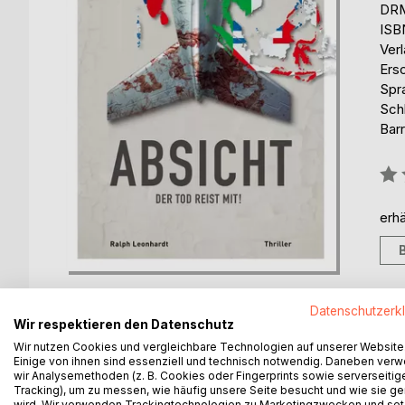
DRM
ISB
Ver
Ers
Spr
Schl
Barr
Bew
0%
erhä
Datenschutzerk
Wir respektieren den Datenschutz
Wir nutzen Cookies und vergleichbare Technologien auf unserer Website
Einige von ihnen sind essenziell und technisch notwendig. Daneben ver
BESCHREIBUNG
AUTOR/IN
PRESSES
wir Analysemethoden (z. B. Cookies oder Fingerprints sowie serverseitig
Tracking), um zu messen, wie häufig unsere Seite besucht und wie sie ge
wird. Wir verwenden Trackingtechnologien zu Marketingzwecken und se