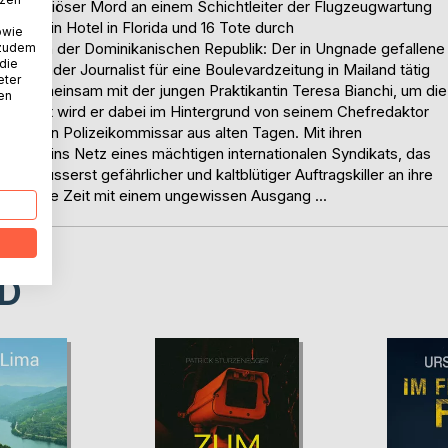
n mysteriöser Mord an einem Schichtleiter der Flugzeugwartung
 auf ein Hotel in Florida und 16 Tote durch
owie
resort in der Dominikanischen Republik: Der in Ungnade gefallene
 zudem
 die
schaffender Journalist für eine Boulevardzeitung in Mailand tätig
eter
ist, gemeinsam mit der jungen Praktikantin Teresa Bianchi, um die
nen
erstützt wird er dabei im Hintergrund von seinem Chefredaktor
undeten Polizeikommissar aus alten Tagen. Mit ihren
iefer ins Netz eines mächtigen internationalen Syndikats, das
 ein äusserst gefährlicher und kaltblütiger Auftragskiller an ihre
gegen die Zeit mit einem ungewissen Ausgang ...
D