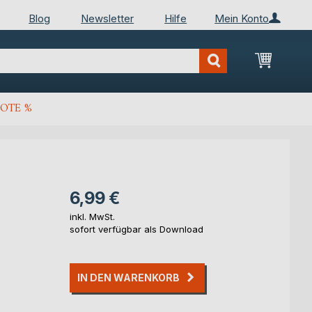
Blog
Newsletter
Hilfe
Mein Konto
Mein Wa
OTE %
6,99 €
inkl. MwSt.
sofort verfügbar als Download
IN DEN WARENKORB