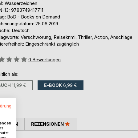
: Wasserzeichen
N-13: 9783749417711
lag: BoD - Books on Demand
cheinungsdatum: 25.06.2019
ache: Deutsch
agworte: Verschwörung, Reisekrimi, Thriller, Action, Anschläge
ierefreiheit: Eingeschränkt zugänglich
ertung::
0
Bewertungen
ltlich als:
BUCH
11,99 €
E-BOOK
6,99 €
lärung
.
wenden
TIMMEN
REZENSIONEN
es
nutzt
tzen