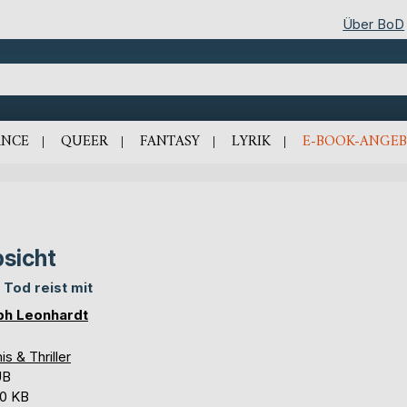
Über BoD
NCE
QUEER
FANTASY
LYRIK
E-BOOK-ANGEB
sicht
 Tod reist mit
ph Leonhardt
is & Thriller
UB
,0 KB