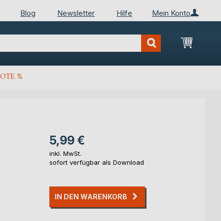
Blog
Newsletter
Hilfe
Mein Konto
Mein Wa
OTE %
5,99 €
inkl. MwSt.
sofort verfügbar als Download
IN DEN WARENKORB