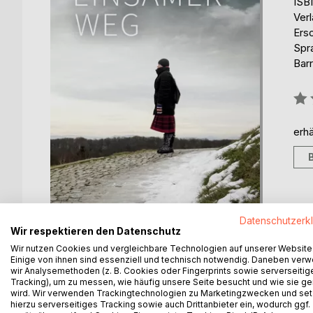
ISB
Ver
Ers
Spr
Barr
Bew
0%
erhä
Datenschutzerk
Wir respektieren den Datenschutz
Wir nutzen Cookies und vergleichbare Technologien auf unserer Website
Einige von ihnen sind essenziell und technisch notwendig. Daneben ver
wir Analysemethoden (z. B. Cookies oder Fingerprints sowie serverseitig
BESCHREIBUNG
AUTOR/IN
PRESSES
Tracking), um zu messen, wie häufig unsere Seite besucht und wie sie ge
wird. Wir verwenden Trackingtechnologien zu Marketingzwecken und se
hierzu serverseitiges Tracking sowie auch Drittanbieter ein, wodurch ggf.