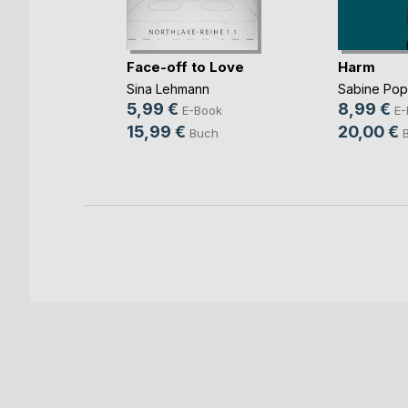
mme im
Face-off to Love
Harm
Sina Lehmann
Sabine Po
ok
5,99 €
8,99 €
E-Book
E-
h
15,99 €
20,00 €
Buch