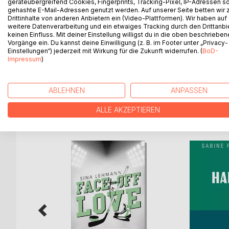
geräteübergreifend Cookies, Fingerprints, Tracking-Pixel, IP-Adressen s
Irmi, Michaels Frau geht, weil sie Meinungsversc
gehashte E-Mail-Adressen genutzt werden. Auf unserer Seite betten wir
mit dem nächsten Zug nach Köln zu ihrer Mutter zu
Drittinhalte von anderen Anbietern ein (Video-Plattformen). Wir haben auf
den Wald in Augarten zu machen. Dabei sieht er ei
weitere Datenverarbeitung und ein etwaiges Tracking durch den Drittanbi
keinen Einfluss. Mit deiner Einstellung willigst du in die oben beschriebe
Kartoffelsack von zwei Personen geschleift oder t
Vorgänge ein. Du kannst deine Einwilligung (z. B. im Footer unter „Privacy-
die Michael eindringt und mit einem Holzknüppel 
Einstellungen“) jederzeit mit Wirkung für die Zukunft widerrufen. (
BoD-
und die Hütte von außen in Brand gesteckt. Michae
Impressum
)
Hütte hätte verbrannt werden sollen.
ABLEHNEN
ANPASSEN
ALLE AKZEPTIEREN
WEITERE TITEL BEI
Bo