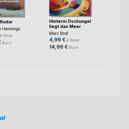
Hinterm Dschungel
Die ka
 Radar
liegt das Meer
Benjam
ne Hennings
Marc Stoll
7,99
E-Book
4,99 €
E-Book
10,9
€
Buch
14,99 €
Buch