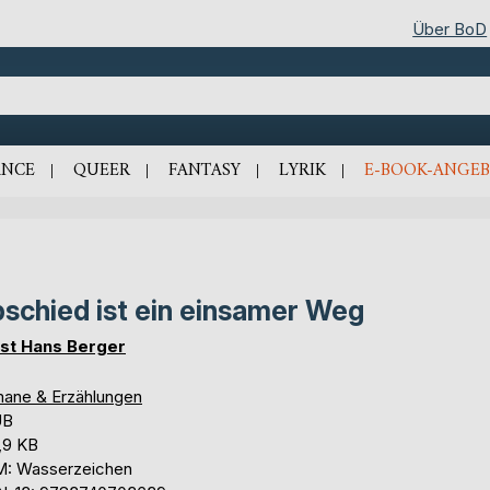
Über BoD
NCE
QUEER
FANTASY
LYRIK
E-BOOK-ANGEB
schied ist ein einsamer Weg
st Hans Berger
ane & Erzählungen
UB
,9 KB
: Wasserzeichen