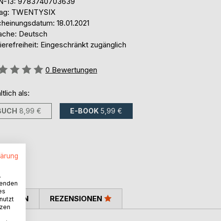
N-13: 9783740703639
lag: TWENTYSIX
cheinungsdatum: 18.01.2021
ache: Deutsch
ierefreiheit: Eingeschränkt zugänglich
ertung::
0
Bewertungen
ltlich als:
BUCH
8,99 €
E-BOOK
5,99 €
lärung
.
wenden
es
TIMMEN
REZENSIONEN
nutzt
tzen