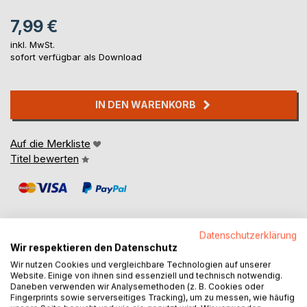
7,99 €
inkl. MwSt.
sofort verfügbar als Download
IN DEN WARENKORB
Auf die Merkliste
Titel bewerten
Datenschutzerklärung
Wir respektieren den Datenschutz
BESCHREIBUNG
Wir nutzen Cookies und vergleichbare Technologien auf unserer
Website. Einige von ihnen sind essenziell und technisch notwendig.
Daneben verwenden wir Analysemethoden (z. B. Cookies oder
Fingerprints sowie serverseitiges Tracking), um zu messen, wie häufig
Ein Science Fiction-Roman der anderen Art, in mehreren