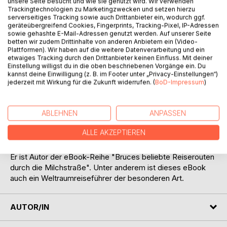
unsere Seite besucht und wie sie genutzt wird. Wir verwenden
Bänden. Mit sehr menschlichen Zügen und völlig fremden
Trackingtechnologien zu Marketingzwecken und setzen hierzu
serverseitiges Tracking sowie auch Drittanbieter ein, wodurch ggf.
Welten. Unser Held, Bruce N. York gerät zusammen mit
geräteübergreifend Cookies, Fingerprints, Tracking-Pixel, IP-Adressen
seinem Freund Arthur Ford auf überraschende Weise in
sowie gehashte E-Mail-Adressen genutzt werden. Auf unserer Seite
eines der phantastischsten, intergalaktischsten Abenteuer.
betten wir zudem Drittinhalte von anderen Anbietern ein (Video-
Sie entdecken, was es heißt, außerirdisch leben. Diese
Plattformen). Wir haben auf die weitere Datenverarbeitung und ein
etwaiges Tracking durch den Drittanbieter keinen Einfluss. Mit deiner
eBook-Reihe richtet sich nicht nur an Fans feinen,
Einstellung willigst du in die oben beschriebenen Vorgänge ein. Du
englischen Humors.
kannst deine Einwilligung (z. B. im Footer unter „Privacy-Einstellungen“)
jederzeit mit Wirkung für die Zukunft widerrufen. (
BoD-Impressum
)
Tex P. Allex-Panther schrieb das Manuskript zu diesem
ersten eBook-Band, ohne ein einziges Mal sein
ABLEHNEN
ANPASSEN
Mobiltelefon zu benutzen, und reichte es bei mehreren
interstellar tätigen Verlagen ein, was ihm beinahe einen
ALLE AKZEPTIEREN
begehrten virtuellen und wahnsinnig hochdotierten Award
der "Beteigeuzischen Rundschau" einbrachte.
Er ist Autor der eBook-Reihe "Bruces beliebte Reiserouten
durch die Milchstraße". Unter anderem ist dieses eBook
auch ein Weltraumreiseführer der besonderen Art.
AUTOR/IN