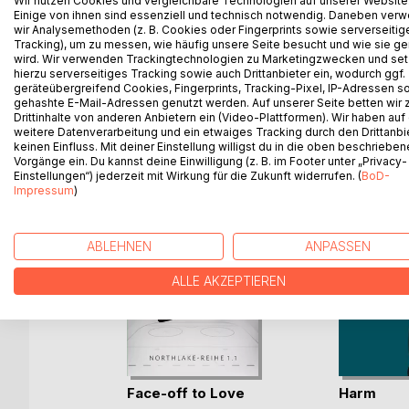
Wir nutzen Cookies und vergleichbare Technologien auf unserer Website
Einige von ihnen sind essenziell und technisch notwendig. Daneben ver
Monate an Tiefe und lässt Verletzlichkeit und Sch
wir Analysemethoden (z. B. Cookies oder Fingerprints sowie serverseitig
in der Andeutung bleiben und die Fantasie unverse
Tracking), um zu messen, wie häufig unsere Seite besucht und wie sie ge
wird. Wir verwenden Trackingtechnologien zu Marketingzwecken und se
hierzu serverseitiges Tracking sowie auch Drittanbieter ein, wodurch ggf.
geräteübergreifend Cookies, Fingerprints, Tracking-Pixel, IP-Adressen s
gehashte E-Mail-Adressen genutzt werden. Auf unserer Seite betten wir
WEITERE TITEL BEI
Bo
Drittinhalte von anderen Anbietern ein (Video-Plattformen). Wir haben auf
weitere Datenverarbeitung und ein etwaiges Tracking durch den Drittanbi
keinen Einfluss. Mit deiner Einstellung willigst du in die oben beschriebe
Vorgänge ein. Du kannst deine Einwilligung (z. B. im Footer unter „Privacy-
Einstellungen“) jederzeit mit Wirkung für die Zukunft widerrufen. (
BoD-
Impressum
)
ABLEHNEN
ANPASSEN
ALLE AKZEPTIEREN
Face-off to Love
Harm