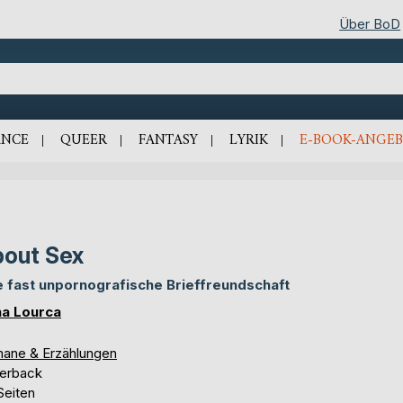
Über BoD
NCE
QUEER
FANTASY
LYRIK
E-BOOK-ANGEB
out Sex
e fast unpornografische Brieffreundschaft
a Lourca
ane & Erzählungen
erback
Seiten