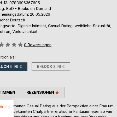
N-13: 9783696367695
lag: BoD - Books on Demand
cheinungsdatum: 26.05.2026
ache: Deutsch
agworte: Digitale Intimität, Casual Dating, weibliche Sexualität,
hren, Verletzlichkeit
ertung::
0
Bewertungen
ltlich als:
BUCH
9,99 €
E-BOOK
3,99 €
TIMMEN
REZENSIONEN
 Welt des urbanen Casual Dating aus der Perspektive einer Frau um
lärung
mit ihrem unbekannten Chatpartner erotische Fantasien ebenso wie
 Was schnodderig und abgeklärt beginnt, gewinnt über acht