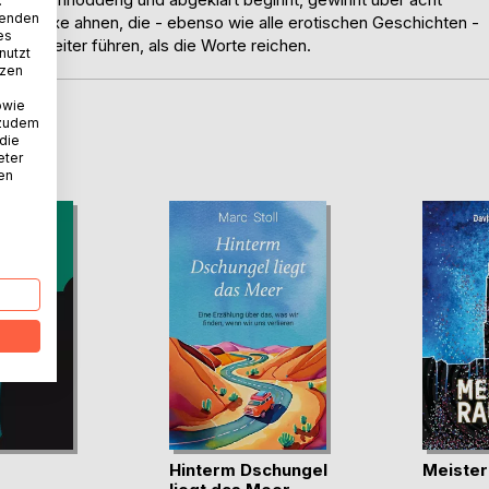
.
wenden
utzreflexe ahnen, die - ebenso wie alle erotischen Geschichten -
es
hens weiter führen, als die Worte reichen.
nutzt
tzen
owie
 zudem
D
 die
eter
nen
Hinterm Dschungel
Meister