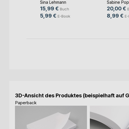
Sina Lehmann
Sabine Po
b und
15,99 €
20,00 €
Buch
ovic
5,99 €
8,99 €
E-Book
E-
ch
ook
3D-Ansicht des Produktes (beispielhaft auf 
Paperback