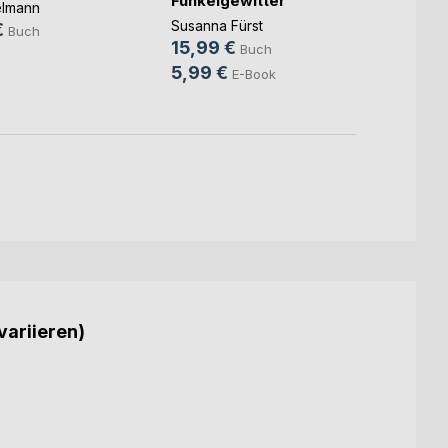
Funkelgewitter
elmann
Christ
Susanna Fürst
€
14,9
Buch
15,99 €
Buch
9,99
5,99 €
E-Book
variieren)