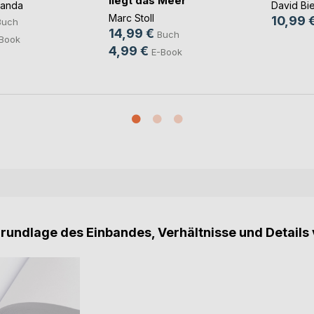
liegt das Meer
panda
David Bi
Marc Stoll
10,99 
Buch
14,99 €
Buch
Book
4,99 €
E-Book
Grundlage des Einbandes, Verhältnisse und Details 