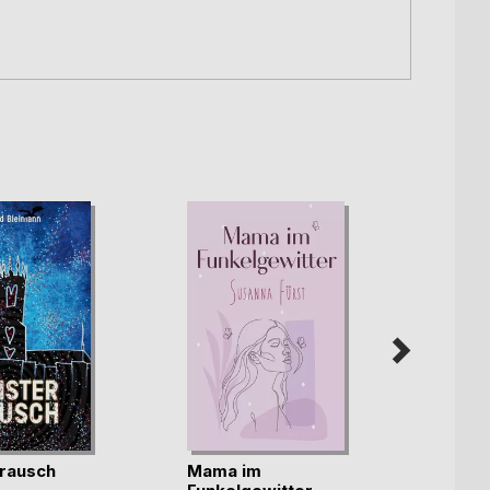
rausch
Mama im
Unter