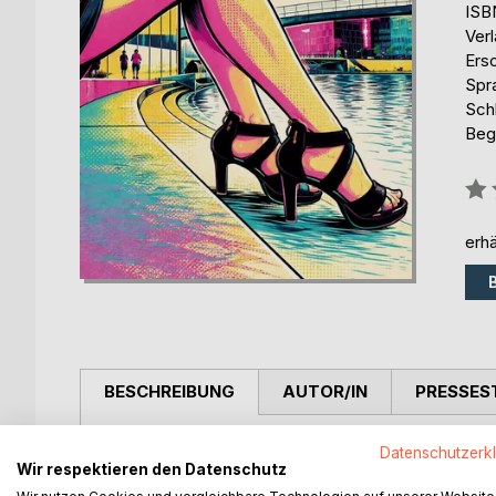
ISB
Ver
Ers
Spr
Schl
Bege
Bew
0%
erhä
BESCHREIBUNG
AUTOR/IN
PRESSES
About Sex führt uns blitzlichtartig in die skurrile
Datenschutzerk
Wir respektieren den Datenschutz
die Vierzig. Auf einer Erotik-Plattform teilt sie 
alltägliche und zunehmend persönliche Gedanken.