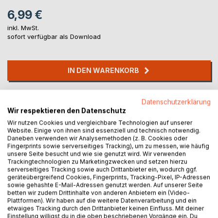
6,99 €
inkl. MwSt.
sofort verfügbar als Download
IN DEN WARENKORB
Auf die Merkliste
Datenschutzerklärung
Titel bewerten
Wir respektieren den Datenschutz
Wir nutzen Cookies und vergleichbare Technologien auf unserer
Website. Einige von ihnen sind essenziell und technisch notwendig.
Daneben verwenden wir Analysemethoden (z. B. Cookies oder
Fingerprints sowie serverseitiges Tracking), um zu messen, wie häufig
unsere Seite besucht und wie sie genutzt wird. Wir verwenden
Trackingtechnologien zu Marketingzwecken und setzen hierzu
serverseitiges Tracking sowie auch Drittanbieter ein, wodurch ggf.
geräteübergreifend Cookies, Fingerprints, Tracking-Pixel, IP-Adressen
BESCHREIBUNG
sowie gehashte E-Mail-Adressen genutzt werden. Auf unserer Seite
betten wir zudem Drittinhalte von anderen Anbietern ein (Video-
Plattformen). Wir haben auf die weitere Datenverarbeitung und ein
etwaiges Tracking durch den Drittanbieter keinen Einfluss. Mit deiner
Dieses E-Book wurde verfasst, um Menschen beim
Einstellung willigst du in die oben beschriebenen Vorgänge ein. Du