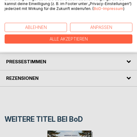
Erfüllen Ihres Wunsches der Gewichtsreduzierung zu
kannst deine Einwilligung (z. B. im Footer unter „Privacy-Einstellungen“)
helfen und zu unterstützen.
jederzeit mit Wirkung für die Zukunft widerrufen. (
BoD-Impressum
)
Zudem zeigt es die wesentlichen Bestandteile, auf die es
ankommt beim Verlieren von Gewicht. Gemischt mit
ABLEHNEN
ANPASSEN
motivierenden Sprüchen und Zielen.
ALLE AKZEPTIEREN
AUTOR/IN
PRESSESTIMMEN
REZENSIONEN
WEITERE TITEL BEI
BoD