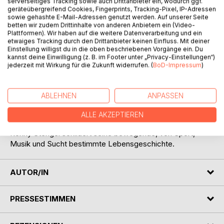
serverseitiges Tracking sowie auch Drittanbieter ein, wodurch ggf.
geräteübergreifend Cookies, Fingerprints, Tracking-Pixel, IP-Adressen
sowie gehashte E-Mail-Adressen genutzt werden. Auf unserer Seite
BESCHREIBUNG
betten wir zudem Drittinhalte von anderen Anbietern ein (Video-
Plattformen). Wir haben auf die weitere Datenverarbeitung und ein
etwaiges Tracking durch den Drittanbieter keinen Einfluss. Mit deiner
Er war einer der hoffnungsvollsten Fußball-
Einstellung willigst du in die oben beschriebenen Vorgänge ein. Du
kannst deine Einwilligung (z. B. im Footer unter „Privacy-Einstellungen“)
Nachwuchsspieler eines DDR-Oberligisten. Zu maximalem
jederzeit mit Wirkung für die Zukunft widerrufen. (
BoD-Impressum
)
Erfolg getrieben verbesserte sich seine Torquote
zunehmend. Aus der Leidenschaft wurde aber irgendwann
ein Alptraum, weil wichtige Dinge im Leben fehlten. Als im
ABLEHNEN
ANPASSEN
Zuge der politischen Wende in der DDR der Weg in die
Bundesliga geebnet scheint, ist es schon zu spät...
ALLE AKZEPTIEREN
Ronny Stengel schildert seine bewegende, von Sport,
Musik und Sucht bestimmte Lebensgeschichte.
AUTOR/IN
PRESSESTIMMEN