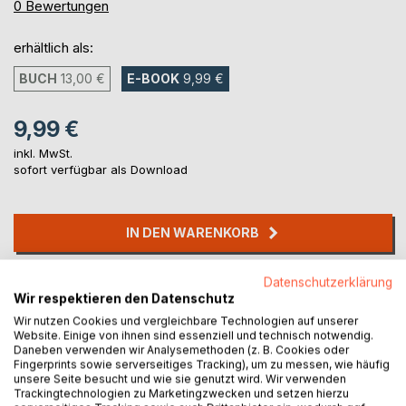
0%
0
Bewertungen
erhältlich als:
BUCH
13,00 €
E-BOOK
9,99 €
9,99 €
inkl. MwSt.
sofort verfügbar als Download
IN DEN WARENKORB
Datenschutzerklärung
Auf die Merkliste
Wir respektieren den Datenschutz
Titel bewerten
Wir nutzen Cookies und vergleichbare Technologien auf unserer
Website. Einige von ihnen sind essenziell und technisch notwendig.
Daneben verwenden wir Analysemethoden (z. B. Cookies oder
Fingerprints sowie serverseitiges Tracking), um zu messen, wie häufig
unsere Seite besucht und wie sie genutzt wird. Wir verwenden
Trackingtechnologien zu Marketingzwecken und setzen hierzu