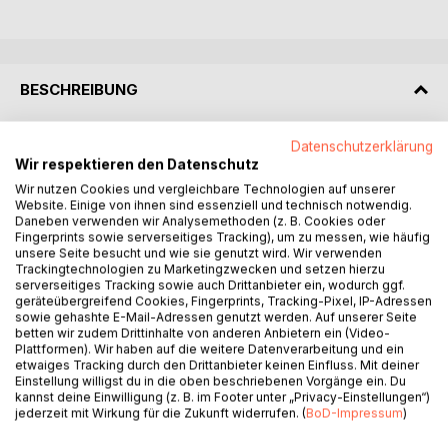
BESCHREIBUNG
Allein und einsam liege ich im Bett. Meine Gedanken
Datenschutzerklärung
Wir respektieren den Datenschutz
versuchen Halt zu finden, irgendetwas zu verstehen. Die
tosenden Wellen meiner eigenen Sturmflut beginnen noch
Wir nutzen Cookies und vergleichbare Technologien auf unserer
Website. Einige von ihnen sind essenziell und technisch notwendig.
einmal stärker zu werden. Schwarz zieht sich der Himmel
Daneben verwenden wir Analysemethoden (z. B. Cookies oder
über mir zu, Sturm peitscht um mich und ich habe keine
Fingerprints sowie serverseitiges Tracking), um zu messen, wie häufig
Ahnung, wie lange mein Deich hält. Ich schlage die Decke
unsere Seite besucht und wie sie genutzt wird. Wir verwenden
Trackingtechnologien zu Marketingzwecken und setzen hierzu
zurück und kann sie sehen. Meine nackten Beine, meine
serverseitiges Tracking sowie auch Drittanbieter ein, wodurch ggf.
Füße, die in warmen Socken stecken.
geräteübergreifend Cookies, Fingerprints, Tracking-Pixel, IP-Adressen
Sie sind mir eigenartig fremd, scheinen nicht zu mir zu
sowie gehashte E-Mail-Adressen genutzt werden. Auf unserer Seite
betten wir zudem Drittinhalte von anderen Anbietern ein (Video-
gehören.
Plattformen). Wir haben auf die weitere Datenverarbeitung und ein
Ich kann nicht sagen, ob meine Füße wirklich warm sind,
etwaiges Tracking durch den Drittanbieter keinen Einfluss. Mit deiner
denn ich spüre sie nicht. Genau genommen nehme ich von
Einstellung willigst du in die oben beschriebenen Vorgänge ein. Du
kannst deine Einwilligung (z. B. im Footer unter „Privacy-Einstellungen“)
der Brust abwärts nichts mehr von meinem Körper wahr.
jederzeit mit Wirkung für die Zukunft widerrufen. (
BoD-Impressum
)
Zwei schwere Reitunfälle bringen Svenja Albers an die