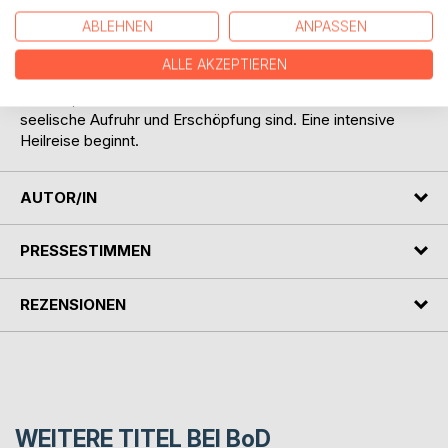
Grenzen ihres Daseins. Sie, die Unermüdliche, bangt um
ABLEHNEN
ANPASSEN
die Beweglichkeit. Ein Leben im Rollstuhl droht, die Zukunft
scheint düster. Doch gleichzeitig kommt mit dem
ALLE AKZEPTIEREN
erzwungenen Stillstand die Chance der Reflexion. Sie
erkennt, dass nicht nur die Reitunfälle Ursachen für ihre
seelische Aufruhr und Erschöpfung sind. Eine intensive
Heilreise beginnt.
AUTOR/IN
PRESSESTIMMEN
REZENSIONEN
WEITERE TITEL BEI
BoD