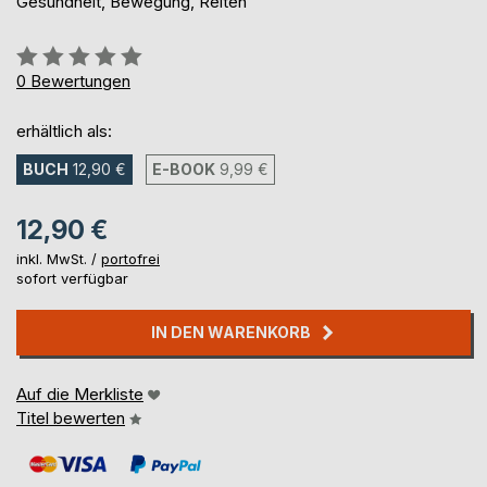
Gesundheit, Bewegung, Reiten
Bewertung::
0%
0
Bewertungen
erhältlich als:
BUCH
12,90 €
E-BOOK
9,99 €
12,90 €
inkl. MwSt. /
portofrei
sofort verfügbar
IN DEN WARENKORB
Auf die Merkliste
Titel bewerten