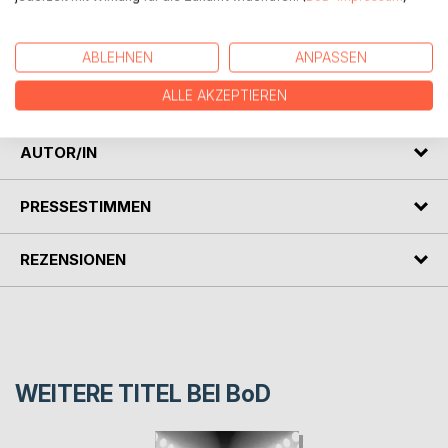
auseinandersetzen.
Ein schwerer, aber am Ende vielleicht doch gangbarer Weg
für alle Beteiligten - von Selbstzweifeln, kritischen
ABLEHNEN
ANPASSEN
Einwänden, aber auch von gegenseitiger Wertschätzung
und Liebe begleitet.
ALLE AKZEPTIEREN
AUTOR/IN
PRESSESTIMMEN
REZENSIONEN
WEITERE TITEL BEI
BoD