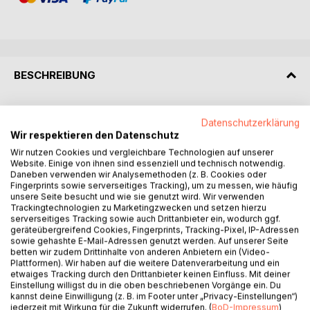
BESCHREIBUNG
Die Demenz verändert eine 50-jährige Partnerschaft und
Datenschutzerklärung
˛führt Hella nach sieben Jahren der Erkrankung in die
Wir respektieren den Datenschutz
Isolation eines Pflegeheimes und Ole in die Einsamkeit ein
Wir nutzen Cookies und vergleichbare Technologien auf unserer
ungewollter und schmerzvoller Abschied.
Website. Einige von ihnen sind essenziell und technisch notwendig.
Die Liebe zu seinen Kindern und die unverhoffte
Daneben verwenden wir Analysemethoden (z. B. Cookies oder
Fingerprints sowie serverseitiges Tracking), um zu messen, wie häufig
Begegnung mit Lene, einer flüchtigen Bekanntschaft° aus
unsere Seite besucht und wie sie genutzt wird. Wir verwenden
Jugendtagen, nimmt ihm schließlich die Entscheidung ab,
Trackingtechnologien zu Marketingzwecken und setzen hierzu
sein leer gewordenes Leben zu beenden.
serverseitiges Tracking sowie auch Drittanbieter ein, wodurch ggf.
Die unerwartete Bereitschaft° zu einer neuen tieferen
geräteübergreifend Cookies, Fingerprints, Tracking-Pixel, IP-Adressen
sowie gehashte E-Mail-Adressen genutzt werden. Auf unserer Seite
Beziehung verwickelt Ole in Konflikte Verwirrungen und
betten wir zudem Drittinhalte von anderen Anbietern ein (Video-
Schwierigkeiten.
Plattformen). Wir haben auf die weitere Datenverarbeitung und ein
Will er Lene nicht wieder verlieren, muss er sich mit ihren
etwaiges Tracking durch den Drittanbieter keinen Einfluss. Mit deiner
Einstellung willigst du in die oben beschriebenen Vorgänge ein. Du
besonderen Lebensverhältnissen und Erfahrungen, mit
kannst deine Einwilligung (z. B. im Footer unter „Privacy-Einstellungen“)
seinen Kindern und vor allem auch mit sich selbst
jederzeit mit Wirkung für die Zukunft widerrufen. (
BoD-Impressum
)