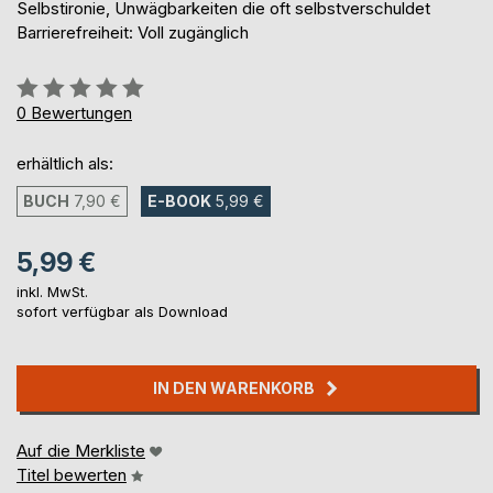
Selbstironie, Unwägbarkeiten die oft selbstverschuldet
Barrierefreiheit: Voll zugänglich
Bewertung::
0%
0
Bewertungen
erhältlich als:
BUCH
7,90 €
E-BOOK
5,99 €
5,99 €
inkl. MwSt.
sofort verfügbar als Download
IN DEN WARENKORB
Auf die Merkliste
Titel bewerten