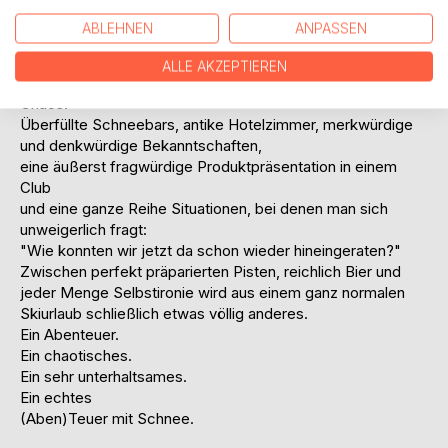
verbringen möchte.
ABLEHNEN
ANPASSEN
So war unser Plan. Ein Plan, der ungefähr so gut funktioniert
wie Toms neueste technische Spielerei.
ALLE AKZEPTIEREN
Denn plötzlich finden wir uns wieder inmitten des alpinen
Chaos.
Überfüllte Schneebars, antike Hotelzimmer, merkwürdige
und denkwürdige Bekanntschaften,
eine äußerst fragwürdige Produktpräsentation in einem
Club
und eine ganze Reihe Situationen, bei denen man sich
unweigerlich fragt:
"Wie konnten wir jetzt da schon wieder hineingeraten?"
Zwischen perfekt präparierten Pisten, reichlich Bier und
jeder Menge Selbstironie wird aus einem ganz normalen
Skiurlaub schließlich etwas völlig anderes.
Ein Abenteuer.
Ein chaotisches.
Ein sehr unterhaltsames.
Ein echtes
(Aben)Teuer mit Schnee.