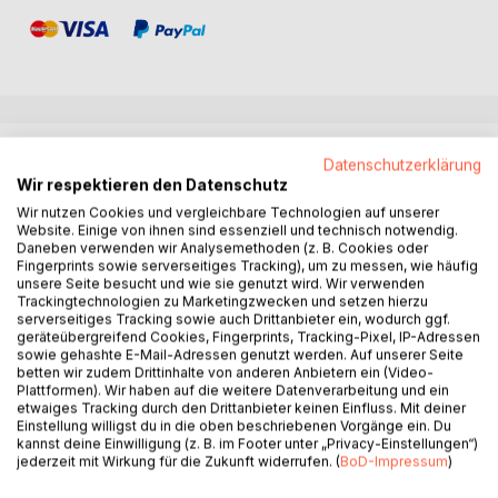
BESCHREIBUNG
Datenschutzerklärung
Wir respektieren den Datenschutz
Wir nutzen Cookies und vergleichbare Technologien auf unserer
Gute Pisten, ein Weizen und ein deftiges Essen auf der
Website. Einige von ihnen sind essenziell und technisch notwendig.
Hütte und am Abend meine Ruhe. Mehr braucht es nicht für
Daneben verwenden wir Analysemethoden (z. B. Cookies oder
einen gelungenen Winterurlaub.
Fingerprints sowie serverseitiges Tracking), um zu messen, wie häufig
unsere Seite besucht und wie sie genutzt wird. Wir verwenden
Mein Freund Tom sieht das allerdings etwas anders.
Trackingtechnologien zu Marketingzwecken und setzen hierzu
Für ihn gehören zu einem richtigen Skiurlaub unbedingt
serverseitiges Tracking sowie auch Drittanbieter ein, wodurch ggf.
Schneebars, Apres Ski, technische Geräte mit
geräteübergreifend Cookies, Fingerprints, Tracking-Pixel, IP-Adressen
fragwürdigem Nutzen und wenn alles gut läuft auch noch
sowie gehashte E-Mail-Adressen genutzt werden. Auf unserer Seite
betten wir zudem Drittinhalte von anderen Anbietern ein (Video-
der eine oder andere Besuch des örtlichen Nachtlebens.
Plattformen). Wir haben auf die weitere Datenverarbeitung und ein
Also fahren wir diesmal nicht ins gemütliche, beschauliche
etwaiges Tracking durch den Drittanbieter keinen Einfluss. Mit deiner
Allgäu, sondern direkt nach Sölden in Österreich.
Einstellung willigst du in die oben beschriebenen Vorgänge ein. Du
kannst deine Einwilligung (z. B. im Footer unter „Privacy-Einstellungen“)
Zum ersten mal mit dabei ist Markus, ein Arbeitskollege
jederzeit mit Wirkung für die Zukunft widerrufen. (
BoD-Impressum
)
von Tom, der gerade eine Scheidung durchmacht und
deshalb eigentlich nur ein paar ruhige Tage in den Bergen