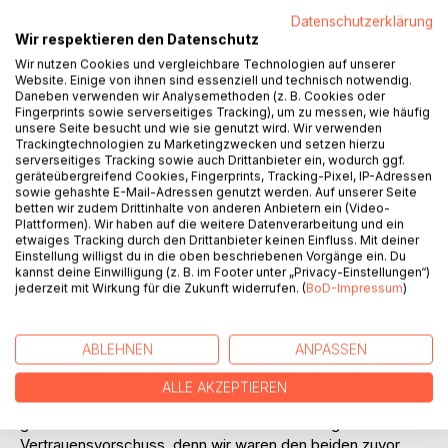
Titel bewerten
Datenschutzerklärung
Wir respektieren den Datenschutz
Wir nutzen Cookies und vergleichbare Technologien auf unserer
Website. Einige von ihnen sind essenziell und technisch notwendig.
Daneben verwenden wir Analysemethoden (z. B. Cookies oder
Fingerprints sowie serverseitiges Tracking), um zu messen, wie häufig
unsere Seite besucht und wie sie genutzt wird. Wir verwenden
Trackingtechnologien zu Marketingzwecken und setzen hierzu
BESCHREIBUNG
serverseitiges Tracking sowie auch Drittanbieter ein, wodurch ggf.
geräteübergreifend Cookies, Fingerprints, Tracking-Pixel, IP-Adressen
sowie gehashte E-Mail-Adressen genutzt werden. Auf unserer Seite
betten wir zudem Drittinhalte von anderen Anbietern ein (Video-
Elf Wochen lang durften wir auf der Trauminsel Langkawi in
Plattformen). Wir haben auf die weitere Datenverarbeitung und ein
Malaysia Housesitter sein. Wir erhielten den Zuschlag für
etwaiges Tracking durch den Drittanbieter keinen Einfluss. Mit deiner
ein unwiderstehliches Angebot: Eine Villa inmitten eines
Einstellung willigst du in die oben beschriebenen Vorgänge ein. Du
kannst deine Einwilligung (z. B. im Footer unter „Privacy-Einstellungen“)
10.000 m² großen tropischen Gartens mit Blick aufs Meer
jederzeit mit Wirkung für die Zukunft widerrufen. (
BoD-Impressum
)
und direktem Strandzugang war zu pflegen. An erster
Stelle stand jedoch die Betreuung von Mischlingshund
HobNob.
ABLEHNEN
ANPASSEN
Olivia und Jack suchten für die Zeit ihrer Abwesenheit
Housesitter, die sich um ihr Anwesen, ihre auf dem Gelände
ALLE AKZEPTIEREN
gelegene Ferienwohnung samt Feriengästen sowie ihren
geliebten Hund kümmern. Wir erhielten einen großen
Vertrauensvorschuss, denn wir waren den beiden zuvor