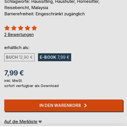
Schlagworte: Haussitting, Haushüter, Homesitter,
Reisebericht, Malaysia
Barrierefreiheit: Eingeschränkt zugänglich
Bewertung::
100%
2
Bewertungen
erhältlich als:
BUCH
12,90 €
E-BOOK
7,99 €
7,99 €
inkl. MwSt.
sofort verfügbar als Download
IN DEN WARENKORB
Auf die Merkliste