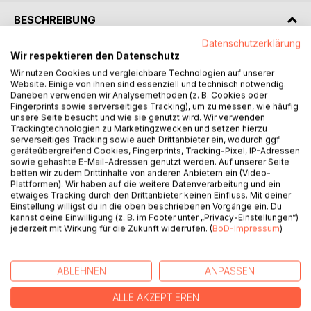
BESCHREIBUNG
Datenschutzerklärung
Wir respektieren den Datenschutz
Zum ersten Mal im Leben wird ein Boot gemietet, um damit
Wir nutzen Cookies und vergleichbare Technologien auf unserer
eine Ferienwoche zu erleben. Unsere Wahl fiel auf den
Website. Einige von ihnen sind essenziell und technisch notwendig.
Canal du Midi im Süden Frankreichs, der das Mittelmeer mit
Daneben verwenden wir Analysemethoden (z. B. Cookies oder
dem Atlantik verbindet. Aus einer Auswahl von Booten
Fingerprints sowie serverseitiges Tracking), um zu messen, wie häufig
wurde ein entsprechendes Wasserfahrzeug ausgewählt, in
unsere Seite besucht und wie sie genutzt wird. Wir verwenden
Trackingtechnologien zu Marketingzwecken und setzen hierzu
der Hoffnung, uns nicht vor zu große nautische
serverseitiges Tracking sowie auch Drittanbieter ein, wodurch ggf.
Anforderungen zu stellen. Als alte Segler hatten wir
geräteübergreifend Cookies, Fingerprints, Tracking-Pixel, IP-Adressen
keinerlei Erfahrung mit motorbetriebenen Schiffen.
sowie gehashte E-Mail-Adressen genutzt werden. Auf unserer Seite
betten wir zudem Drittinhalte von anderen Anbietern ein (Video-
Plattformen). Wir haben auf die weitere Datenverarbeitung und ein
Umso erstaunter waren wir, als wir nach kurzer Zeit so eins
etwaiges Tracking durch den Drittanbieter keinen Einfluss. Mit deiner
wurden mit dem schwimmenden Heim. Es veranlasste uns
Einstellung willigst du in die oben beschriebenen Vorgänge ein. Du
kannst deine Einwilligung (z. B. im Footer unter „Privacy-Einstellungen“)
sogar dazu, unseren Wohnwagen aufzugeben und eine
jederzeit mit Wirkung für die Zukunft widerrufen. (
BoD-Impressum
)
weitere Reise mit einem Boot zu buchen. Nach langer Zeit
habe ich mich nun entschlossen, die Reiseberichte von
damals in ein Buch zu fassen, das an vielen Stellen noch
ABLEHNEN
ANPASSEN
immer mit der aktuellen Situation am Canal du Midi
übereinstimmt.
ALLE AKZEPTIEREN