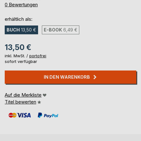
0%
0
Bewertungen
erhältlich als:
BUCH
13,50 €
E-BOOK
6,49 €
13,50 €
inkl. MwSt. /
portofrei
sofort verfügbar
IN DEN WARENKORB
Auf die Merkliste
Titel bewerten