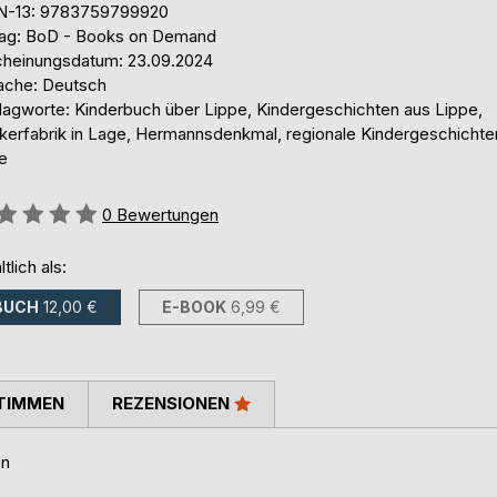
N-13: 9783759799920
lag: BoD - Books on Demand
cheinungsdatum: 23.09.2024
ache: Deutsch
lagworte: Kinderbuch über Lippe, Kindergeschichten aus Lippe,
kerfabrik in Lage, Hermannsdenkmal, regionale Kindergeschichte
e
ertung::
0
Bewertungen
ltlich als:
BUCH
12,00 €
E-BOOK
6,99 €
TIMMEN
REZENSIONEN
en