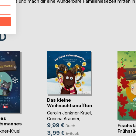
ch Hause und mach dir eine wunderbare Familienlesezeit mitten in
D
Das kleine
Weihnachtsmufflon
Carolin Jenkner-Kruel
,
des
Corinna Arauner
, ...
tsmannes
9,99 €
Fischst
Buch
Frühstü
kner-Kruel
3,99 €
E-Book