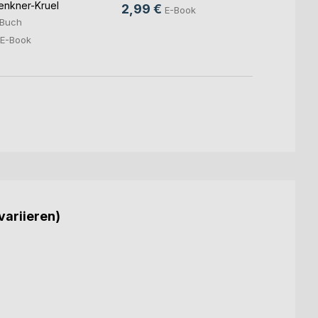
Jenkner-Kruel
Caroli
2,99 €
E-Book
4,99
Buch
2,99
E-Book
variieren)