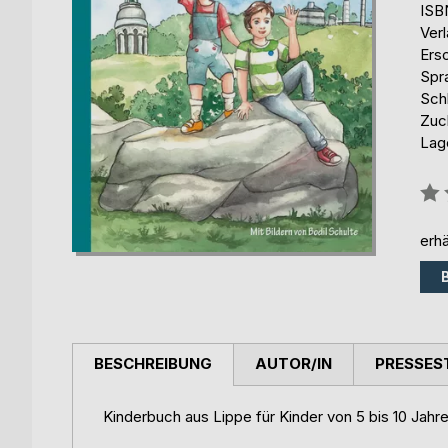
ISB
Ver
Ers
Spr
Sch
Zuc
Lag
Bew
0%
erhä
BESCHREIBUNG
AUTOR/IN
PRESSES
Kinderbuch aus Lippe für Kinder von 5 bis 10 Jahr