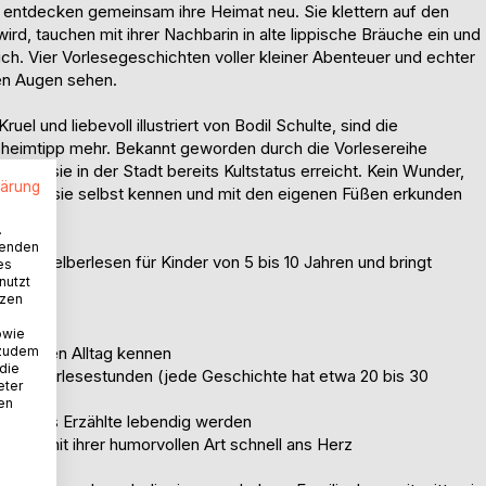
 entdecken gemeinsam ihre Heimat neu. Sie klettern auf den
rd, tauchen mit ihrer Nachbarin in alte lippische Bräuche ein und
. Vier Vorlesegeschichten voller kleiner Abenteuer und echter
uen Augen sehen.
uel und liebevoll illustriert von Bodil Schulte, sind die
eheimtipp mehr. Bekannt geworden durch die Vorlesereihe
ben sie in der Stadt bereits Kultstatus erreicht. Kein Wunder,
lärung
rte, die sie selbst kennen und mit den eigenen Füßen erkunden
.
wenden
zum Selberlesen für Kinder von 5 bis 10 Jahren und bringt
es
nutzt
tzen
owie
 zudem
m eigenen Alltag kennen
 die
 kurze Vorlesestunden (jede Geschichte hat etwa 20 bis 30
eter
nen
lassen das Erzählte lebendig werden
nem mit ihrer humorvollen Art schnell ans Herz