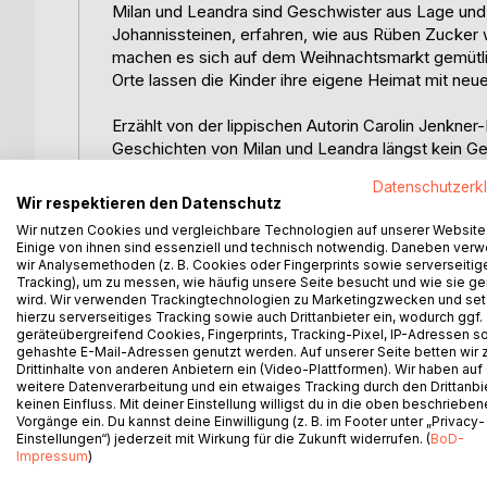
Milan und Leandra sind Geschwister aus Lage und
Johannissteinen, erfahren, wie aus Rüben Zucker wi
machen es sich auf dem Weihnachtsmarkt gemütlich
Orte lassen die Kinder ihre eigene Heimat mit ne
Erzählt von der lippischen Autorin Carolin Jenkner-Kr
Geschichten von Milan und Leandra längst kein G
Lagenser Lesezwerge in der Stadtbücherei Lage, ha
Datenschutzerk
denn wo sonst treffen Kinder in einem Buch auf O
Wir respektieren den Datenschutz
können?
Wir nutzen Cookies und vergleichbare Technologien auf unserer Website
Einige von ihnen sind essenziell und technisch notwendig. Daneben ver
Das Buch eignet sich wunderbar zum Vorlesen wie 
wir Analysemethoden (z. B. Cookies oder Fingerprints sowie serverseitig
Tracking), um zu messen, wie häufig unsere Seite besucht und wie sie ge
lippischen Lokalkolorit direkt ins Kinderzimmer.
wird. Wir verwenden Trackingtechnologien zu Marketingzwecken und se
hierzu serverseitiges Tracking sowie auch Drittanbieter ein, wodurch ggf.
Darum lieben Familien dieses Buch:
geräteübergreifend Cookies, Fingerprints, Tracking-Pixel, IP-Adressen s
gehashte E-Mail-Adressen genutzt werden. Auf unserer Seite betten wir
- die Kinder erkennen Orte wieder, die sie aus de
Drittinhalte von anderen Anbietern ein (Video-Plattformen). Wir haben auf
- die Vorlesegeschichten eignen sich perfekt für
weitere Datenverarbeitung und ein etwaiges Tracking durch den Drittanbi
Minuten Vorlesezeit)
keinen Einfluss. Mit deiner Einstellung willigst du in die oben beschriebe
- die liebevollen Illustrationen von Bodil Schulte 
Vorgänge ein. Du kannst deine Einwilligung (z. B. im Footer unter „Privacy-
Einstellungen“) jederzeit mit Wirkung für die Zukunft widerrufen. (
BoD-
- die Hauptpersonen Milan und Leandra wachsen ei
Impressum
)