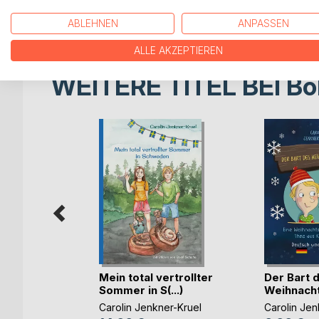
Hol dir die Geschichten von Milan und Leandra na
Lippe.
ABLEHNEN
ANPASSEN
ALLE AKZEPTIEREN
WEITERE TITEL BEI
Bo
 ein
Mein total vertrollter
Der Bart 
rd
Sommer in S(...)
Weihnach
Carolin Jenkner-Kruel
Carolin Jen