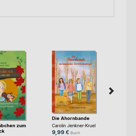
Die Ahornbande
äbchen zum
Diese
Carolin Jenkner-Kruel
ck
Lebe
9,99 €
Buch