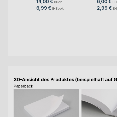
14,00 €
6,00 €
Buch
Bu
ch
6,99 €
2,99 €
E-Book
E-
ok
3D-Ansicht des Produktes (beispielhaft auf 
Paperback