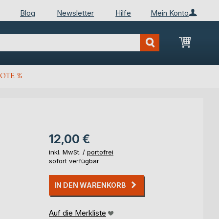
Blog
Newsletter
Hilfe
Mein Konto
Mein Wa
OTE %
12,00 €
inkl. MwSt. /
portofrei
sofort verfügbar
IN DEN WARENKORB
Auf die Merkliste