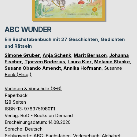
ABC WUNDER
Ein Buchstabenbuch mit 27 Geschichten, Gedichten
und Rätseln
Simone Gruber
,
Anja Schenk
,
Marit Bernson
,
Johanna
Fischer
,
Tjorven Boderius
,
Laura Kier
,
Melanie Stanke
,
Susann Obando Amendt
,
Annika Hofmann
,
Susanne
Benk (Hrsg.)
Vorlesen & Vorschule (3-6)
Paperback
128 Seiten
ISBN-13: 9783751980111
Verlag: BoD - Books on Demand
Erscheinungsdatum: 14.08.2020
Sprache: Deutsch
Schlagworte: ABC, Buchstaben, Vorlesebuch, Alphabet,