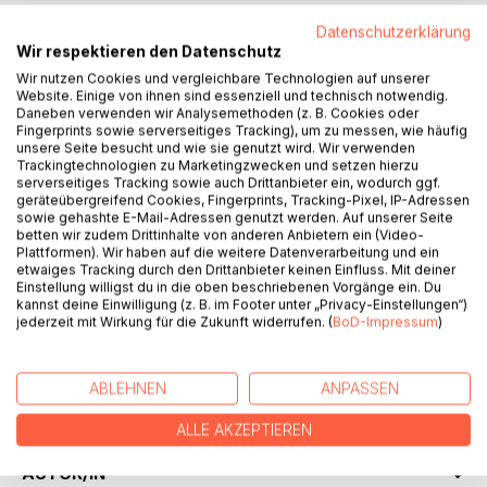
BESCHREIBUNG
Datenschutzerklärung
Wir respektieren den Datenschutz
Wir nutzen Cookies und vergleichbare Technologien auf unserer
27 außergewöhnliche Geschichten, Gedichte und Rätsel
Website. Einige von ihnen sind essenziell und technisch notwendig.
zum Vorlesen, Anschauen und Mitmachen! Die Welt der
Daneben verwenden wir Analysemethoden (z. B. Cookies oder
Fingerprints sowie serverseitiges Tracking), um zu messen, wie häufig
Buchstaben ist frech und bunt! Ein Astronautenäffchen
unsere Seite besucht und wie sie genutzt wird. Wir verwenden
saust durchs All und sucht seinen Namen. Ein Bücherwurm,
Trackingtechnologien zu Marketingzwecken und setzen hierzu
der am liebsten Wörter anknabbert, krabbelt durchs
serverseitiges Tracking sowie auch Drittanbieter ein, wodurch ggf.
geräteübergreifend Cookies, Fingerprints, Tracking-Pixel, IP-Adressen
Zimmer und ein Chamäleon, das sich nicht tarnen will,
sowie gehashte E-Mail-Adressen genutzt werden. Auf unserer Seite
tippelt zum Zirkus ... Am Ende eines jeden Kapitels wartet
betten wir zudem Drittinhalte von anderen Anbietern ein (Video-
eine spannende Frage oder Mitmachaufgabe auf alle ABC-
Plattformen). Wir haben auf die weitere Datenverarbeitung und ein
etwaiges Tracking durch den Drittanbieter keinen Einfluss. Mit deiner
ForscherInnen. Sie können der Spur einer versteckten Figur
Einstellung willigst du in die oben beschriebenen Vorgänge ein. Du
folgen, selbst Zungenbrecher erfinden oder das längste
kannst deine Einwilligung (z. B. im Footer unter „Privacy-Einstellungen“)
Schlangenwort des Universums zusammensetzen. Ein
jederzeit mit Wirkung für die Zukunft widerrufen. (
BoD-Impressum
)
herrlich verrücktes Vorlesebuch für Kinder ab 5 Jahren mit
allen Buchstaben des Alphabets plus ß. Unter Mitwirkung
von 21 AutorInnen und 16 IllustratorInnen aus Deutschland,
ABLEHNEN
ANPASSEN
Holland und Spanien.
ALLE AKZEPTIEREN
AUTOR/IN