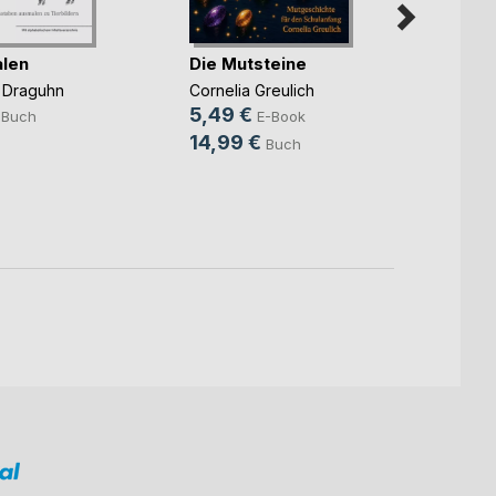
alen
Die Mutsteine
h Draguhn
Cornelia Greulich
Im W
5,49 €
Buch
E-Book
gebo
14,99 €
Buch
Perrin
9,99
20,0