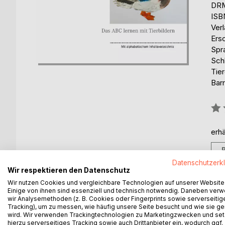
DRM
ISB
Ver
Ers
Spr
Schl
Tie
Barr
Bew
0%
erhä
Datenschutzerk
Wir respektieren den Datenschutz
Wir nutzen Cookies und vergleichbare Technologien auf unserer Website
Einige von ihnen sind essenziell und technisch notwendig. Daneben ver
BESCHREIBUNG
AUTOR/IN
PRESSES
wir Analysemethoden (z. B. Cookies oder Fingerprints sowie serverseitig
Tracking), um zu messen, wie häufig unsere Seite besucht und wie sie ge
wird. Wir verwenden Trackingtechnologien zu Marketingzwecken und se
Dieses Büchlein soll helfen, Kindern ab dem 1. Le
hierzu serverseitiges Tracking sowie auch Drittanbieter ein, wodurch ggf.