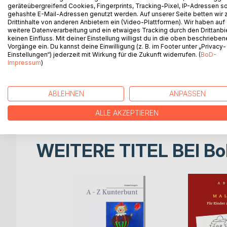
Die Spiralbindung ermöglicht ein bequemes Umsch
geräteübergreifend Cookies, Fingerprints, Tracking-Pixel, IP-Adressen s
gehashte E-Mail-Adressen genutzt werden. Auf unserer Seite betten wir
Buchstaben oder der Buchstabe zum jeweiligen Tie
Drittinhalte von anderen Anbietern ein (Video-Plattformen). Wir haben auf
In alphabetischer Reihenfolge steht links der N
weitere Datenverarbeitung und ein etwaiges Tracking durch den Drittanbi
findet sich die dazugehörige kolorierte Zeichnung,
keinen Einfluss. Mit deiner Einstellung willigst du in die oben beschriebe
Vorgänge ein. Du kannst deine Einwilligung (z. B. im Footer unter „Privacy-
Anregung zum Vorlesen und Erzählen!
Einstellungen“) jederzeit mit Wirkung für die Zukunft widerrufen. (
BoD-
Im Inhaltsverzeichnis sind alle Groß- und Kleinbu
Impressum
)
Die Umlaute Ää, Öö, Üü sowie der Buchstabe ß wer
finden sind.
Zum Schluss werden alle Tierbilder noch einmal im 
ABLEHNEN
ANPASSEN
So macht lesen lehren und lernen Spaß!
ALLE AKZEPTIEREN
WEITERE TITEL BEI
Bo