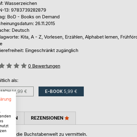
: Wasserzeichen
N-13: 9783739282879
lag: BoD - Books on Demand
cheinungsdatum: 26.11.2015
ache: Deutsch
agworte: Kita, A - Z, Vorlesen, Erzählen, Alphabet lernen, Frühför
re
ierefreiheit: Eingeschränkt zugänglich
ertung::
0
Bewertungen
ltlich als:
BUCH
14,99 €
E-BOOK
5,99 €
lärung
.
wenden
TIMMEN
REZENSIONEN
es
nutzt
tzen
bensjahr die Buchstabenwelt zu vermitteln.