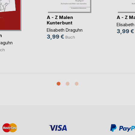
A - Z Malen
A - Z M
Kunterbunt
Elisabet
Elisabeth Draguhn
3,99 €
n
3,99 €
Buch
raguhn
ch