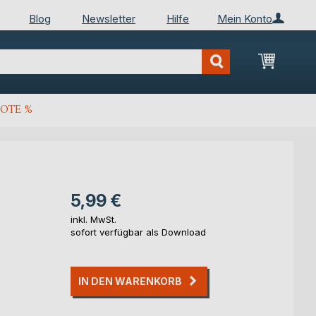
Blog
Newsletter
Hilfe
Mein Konto
Mein Wa
OTE %
5,99 €
inkl. MwSt.
sofort verfügbar als Download
IN DEN WARENKORB