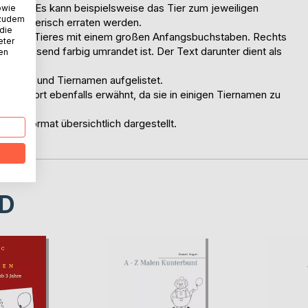
lagen. Es kann beispielsweise das Tier zum jeweiligen
owie
 zudem
r spielerisch erraten werden.
 die
ame eines Tieres mit einem großen Anfangsbuchstaben. Rechts
eter
 die passend farbig umrandet ist. Der Text darunter dient als
nen
chstaben und Tiernamen aufgelistet.
den dort ebenfalls erwähnt, da sie in einigen Tiernamen zu
Kleinformat übersichtlich dargestellt.
D