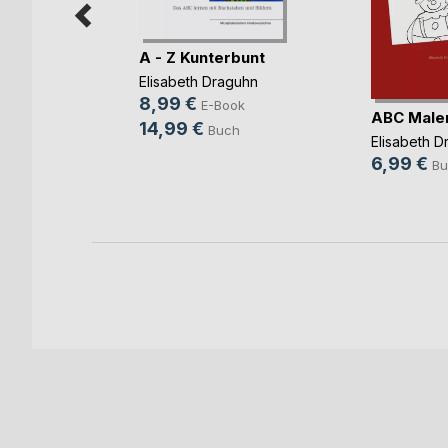
A - Z Kunterbunt
Elisabeth Draguhn
8,99 €
E-Book
ABC Male
n-Ritter
14,99 €
Buch
Elisabeth D
ok
6,99 €
Bu
h