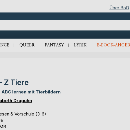
Über BoD
NCE
QUEER
FANTASY
LYRIK
E-BOOK-ANGEB
- Z Tiere
 ABC lernen mit Tierbildern
sabeth Draguhn
lesen & Vorschule (3-6)
UB
 MB