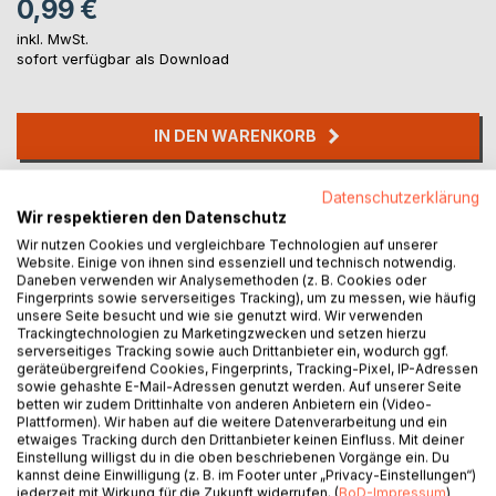
0,99 €
inkl. MwSt.
sofort verfügbar als Download
IN DEN WARENKORB
Auf die Merkliste
Datenschutzerklärung
Wir respektieren den Datenschutz
Titel bewerten
Wir nutzen Cookies und vergleichbare Technologien auf unserer
Website. Einige von ihnen sind essenziell und technisch notwendig.
Daneben verwenden wir Analysemethoden (z. B. Cookies oder
Fingerprints sowie serverseitiges Tracking), um zu messen, wie häufig
unsere Seite besucht und wie sie genutzt wird. Wir verwenden
Trackingtechnologien zu Marketingzwecken und setzen hierzu
serverseitiges Tracking sowie auch Drittanbieter ein, wodurch ggf.
geräteübergreifend Cookies, Fingerprints, Tracking-Pixel, IP-Adressen
sowie gehashte E-Mail-Adressen genutzt werden. Auf unserer Seite
BESCHREIBUNG
betten wir zudem Drittinhalte von anderen Anbietern ein (Video-
Plattformen). Wir haben auf die weitere Datenverarbeitung und ein
etwaiges Tracking durch den Drittanbieter keinen Einfluss. Mit deiner
A Study in Scarlet is an 1887 detective novel by British
Einstellung willigst du in die oben beschriebenen Vorgänge ein. Du
kannst deine Einwilligung (z. B. im Footer unter „Privacy-Einstellungen“)
author Arthur Conan Doyle.
jederzeit mit Wirkung für die Zukunft widerrufen. (
BoD-Impressum
)