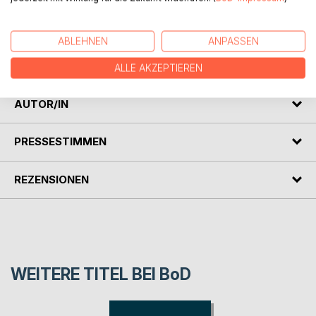
Written in 1886, the story marks the first appearance of
Sherlock Holmes and Dr. Watson, who would become the
ABLEHNEN
ANPASSEN
most famous detective duo in popular fiction.
(from wikipedia.org)
ALLE AKZEPTIEREN
AUTOR/IN
PRESSESTIMMEN
REZENSIONEN
WEITERE TITEL BEI
BoD