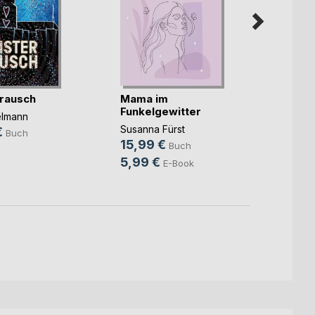
rausch
Mama im
Unter
Funkelgewitter
elmann
Christ
Susanna Fürst
€
14,9
Buch
15,99 €
Buch
9,99
5,99 €
E-Book