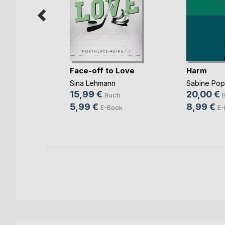
Face-off to Love
Harm
Sina Lehmann
Sabine Po
b und
15,99 €
20,00 €
Buch
ovic
5,99 €
8,99 €
E-Book
E-
ch
ook