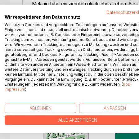
Melanie führt ein ziemlich glückliches Leben. Sie 
ihrem Lebensgefährten Ash in Kanada. Dort arbeite
Datenschutzerk
Monaten wird sie 30. Sie ist umringt von vielen F
Wir respektieren den Datenschutz
Atlantiks lebt, hält sie immer mal wieder den Konta
Wir nutzen Cookies und vergleichbare Technologien auf unserer Website
Doch dann erhält sie eines Tages einen Anruf ihrer
Einige von ihnen sind essenziell und technisch notwendig. Daneben ver
wir Analysemethoden (z. B. Cookies oder Fingerprints sowie serverseitig
ältere Schwester Amelia einen Unfall hatte und nun
Tracking), um zu messen, wie häufig unsere Seite besucht und wie sie ge
macht sich auf den Weg zu ihrer Schwester, ihrer 
wird. Wir verwenden Trackingtechnologien zu Marketingzwecken und se
Während der Zeit, die sie an der Seite ihrer im K
hierzu serverseitiges Tracking sowie auch Drittanbieter ein, wodurch ggf.
geräteübergreifend Cookies, Fingerprints, Tracking-Pixel, IP-Adressen s
stellen, ob wegzugehen die richtige Entscheidung w
gehashte E-Mail-Adressen genutzt werden. Auf unserer Seite betten wir
immer glaubte.
Drittinhalte von anderen Anbietern ein (Video-Plattformen). Wir haben auf
weitere Datenverarbeitung und ein etwaiges Tracking durch den Drittanbi
keinen Einfluss. Mit deiner Einstellung willigst du in die oben beschriebe
Vorgänge ein. Du kannst deine Einwilligung (z. B. im Footer unter „Privacy-
Einstellungen“) jederzeit mit Wirkung für die Zukunft widerrufen. (
BoD-
WEITERE TITEL BEI
Bo
Impressum
)
ABLEHNEN
ANPASSEN
ALLE AKZEPTIEREN