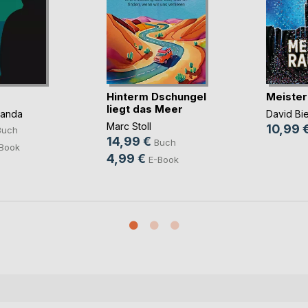
Hinterm Dschungel
Meister
liegt das Meer
panda
David Bi
Marc Stoll
10,99 
Buch
14,99 €
Buch
Book
4,99 €
E-Book