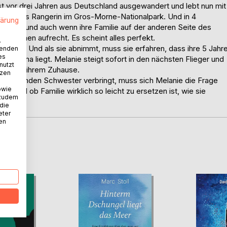
ist vor drei Jahren aus Deutschland ausgewandert und lebt nun mit
t sie als Rangerin im Gros-Morne-Nationalpark. Und in 4
lärung
reunden, und auch wenn ihre Familie auf der anderen Seite des
kt zu ihnen aufrecht. Es scheint alles perfekt.
.
 Mutter. Und als sie abnimmt, muss sie erfahren, dass ihre 5 Jahr
wenden
es
 im Koma liegt. Melanie steigt sofort in den nächsten Flieger und
nutzt
Familie, ihrem Zuhause.
tzen
oma liegenden Schwester verbringt, muss sich Melanie die Frage
owie
ar und ob Familie wirklich so leicht zu ersetzen ist, wie sie
 zudem
 die
eter
nen
D