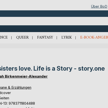
Über BoD
NCE
QUEER
FANTASY
LYRIK
E-BOOK-ANGEB
sisters love. Life is a Story - story.one
ah Birkenmeier-Alexander
ane & Erzählungen
dcover
Seiten
N-13: 9783711804488