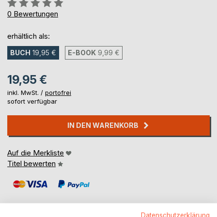
Bewertung::
0%
0
Bewertungen
erhältlich als:
BUCH
19,95 €
E-BOOK
9,99 €
19,95 €
inkl. MwSt. /
portofrei
sofort verfügbar
IN DEN WARENKORB
Auf die Merkliste
Titel bewerten
Datenschutzerklärung