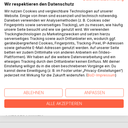
Wir respektieren den Datenschutz
Wir nutzen Cookies und vergleichbare Technologien auf unserer
BESCHREIBUNG
Website. Einige von ihnen sind essenziell und technisch notwendig.
Daneben verwenden wir Analysemethoden (z. B. Cookies oder
Fingerprints sowie serverseitiges Tracking), um zu messen, wie häufig
Heidemarie Schwermer lived without money from 1996 to
unsere Seite besucht und wie sie genutzt wird. Wir verwenden
Trackingtechnologien zu Marketingzwecken und setzen hierzu
2016. Little by little, the former teacher and psychotherapist
serverseitiges Tracking sowie auch Drittanbieter ein, wodurch ggf.
broke away from the prevailing constraints of society and
geräteübergreifend Cookies, Fingerprints, Tracking-Pixel, IP-Adressen
found her feet in her newly acquired freedom. As well as
sowie gehashte E-Mail-Adressen genutzt werden. Auf unserer Seite
telling the story of an extraordinary life, the book also
betten wir zudem Drittinhalte von anderen Anbietern ein (Video-
Plattformen). Wir haben auf die weitere Datenverarbeitung und ein
encourages us to re-evaluate our system of values and to
etwaiges Tracking durch den Drittanbieter keinen Einfluss. Mit deiner
try our hands at interacting with each other in a different
Einstellung willigst du in die oben beschriebenen Vorgänge ein. Du
way.
kannst deine Einwilligung (z. B. im Footer unter „Privacy-Einstellungen“)
jederzeit mit Wirkung für die Zukunft widerrufen. (
BoD-Impressum
)
In 2008, she received the Tiziano Terzani Peace Prize for
the Italian translation.
ABLEHNEN
ANPASSEN
AUTOR/IN
ALLE AKZEPTIEREN
PRESSESTIMMEN