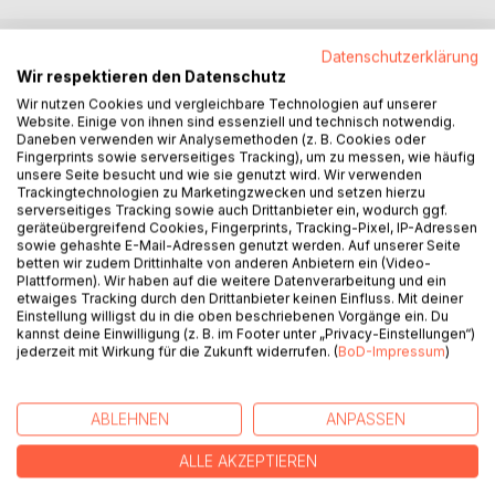
Datenschutzerklärung
BESCHREIBUNG
Wir respektieren den Datenschutz
Wir nutzen Cookies und vergleichbare Technologien auf unserer
Website. Einige von ihnen sind essenziell und technisch notwendig.
"A Journal Love" wurde 2012 als Blog-Projekt von Lisa
Daneben verwenden wir Analysemethoden (z. B. Cookies oder
Fingerprints sowie serverseitiges Tracking), um zu messen, wie häufig
Sofie Mros gestartet. Damals noch unter dem Namen
unsere Seite besucht und wie sie genutzt wird. Wir verwenden
"Mon Petit Café" entwickelte es sich über die Jahre zu
Trackingtechnologien zu Marketingzwecken und setzen hierzu
einem Ort, an dem das geschriebene Wort lebt: In Poesie
serverseitiges Tracking sowie auch Drittanbieter ein, wodurch ggf.
geräteübergreifend Cookies, Fingerprints, Tracking-Pixel, IP-Adressen
und Prosa. Aus dem Leben, fürs Herz.
sowie gehashte E-Mail-Adressen genutzt werden. Auf unserer Seite
betten wir zudem Drittinhalte von anderen Anbietern ein (Video-
Die in diesem Buch veröffentlichten Texte umfassen einen
Plattformen). Wir haben auf die weitere Datenverarbeitung und ein
etwaiges Tracking durch den Drittanbieter keinen Einfluss. Mit deiner
Zeitraum von fünf Jahren (2014-2019) und symbolisieren
Einstellung willigst du in die oben beschriebenen Vorgänge ein. Du
die Entwicklung und den Wachstum durch die Wellen des
kannst deine Einwilligung (z. B. im Footer unter „Privacy-Einstellungen“)
Lebens. Sie erzählen von Liebe, von Hoffnung, von Verlust
jederzeit mit Wirkung für die Zukunft widerrufen. (
BoD-Impressum
)
und davon, das wahre Glück im Moment zu finden. Denn
nichts ist vegänglicher, kurzweiliger und gleichzeitig
emotionsgeladener als ein Gedanke, der zu einem Gefühl
ABLEHNEN
ANPASSEN
wird - wenn wir bereit sind, beides freizulassen.
ALLE AKZEPTIEREN