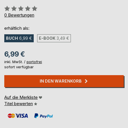
Bewertung::
0%
0
Bewertungen
erhältlich als:
BUCH
6,99 €
E-BOOK
3,49 €
6,99 €
inkl. MwSt. /
portofrei
sofort verfügbar
IN DEN WARENKORB
Auf die Merkliste
Titel bewerten