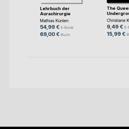
The Quee
Lehrbuch der
Undergro
Aurachirurgie
 Seelen
Christiane 
Mathias Künlen
9,49 €
54,99 €
E-
E-Book
ok
15,99 €
69,00 €
B
Buch
ch