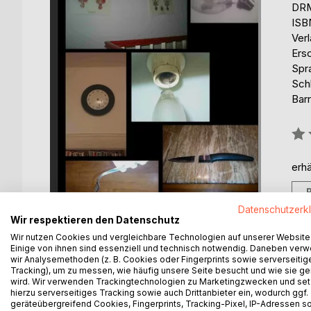
DRM
ISB
Ver
Ers
Spr
Sch
Barr
Bew
0%
erhä
Datenschutzerk
Wir respektieren den Datenschutz
Wir nutzen Cookies und vergleichbare Technologien auf unserer Website
Einige von ihnen sind essenziell und technisch notwendig. Daneben ver
wir Analysemethoden (z. B. Cookies oder Fingerprints sowie serverseitig
Tracking), um zu messen, wie häufig unsere Seite besucht und wie sie ge
BESCHREIBUNG
AUTOR/IN
PRESSES
wird. Wir verwenden Trackingtechnologien zu Marketingzwecken und se
hierzu serverseitiges Tracking sowie auch Drittanbieter ein, wodurch ggf.
geräteübergreifend Cookies, Fingerprints, Tracking-Pixel, IP-Adressen s