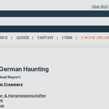
Über BoD
NCE
QUEER
FANTASY
LYRIK
E-BOOK-ANGEB
German Haunting
tual Report
is Creemers
ur- & Humanwissenschaften
UB
 MB