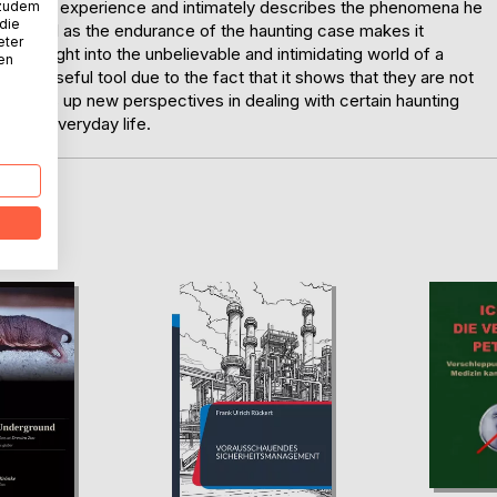
of haunting experience and intimately describes the phenomena he
 zudem
 die
 as well as the endurance of the haunting case makes it
eter
ter insight into the unbelievable and intimidating world of a
nen
as a useful tool due to the fact that it shows that they are not
t opens up new perspectives in dealing with certain haunting
t of everyday life.
D