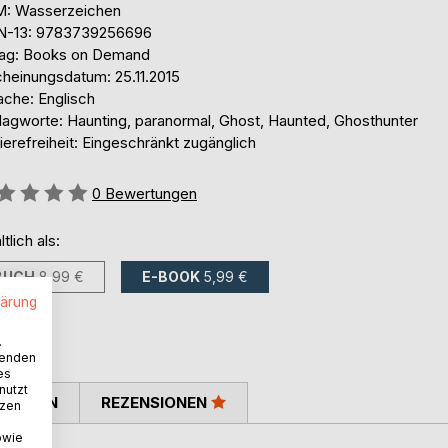
: Wasserzeichen
N-13: 9783739256696
lag: Books on Demand
cheinungsdatum: 25.11.2015
ache: Englisch
lagworte: Haunting, paranormal, Ghost, Haunted, Ghosthunter
ierefreiheit: Eingeschränkt zugänglich
ertung::
0
Bewertungen
ltlich als:
BUCH
8,99 €
E-BOOK
5,99 €
lärung
.
wenden
es
nutzt
TIMMEN
REZENSIONEN
tzen
owie