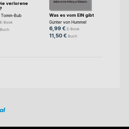
Die verlorene
Keine
?
Was es vom EIN gibt
Manfre
d Tomm-Bub
8,49
Günter von Hummel
E-Book
6,99 €
12,0
E-Book
Buch
11,50 €
Buch