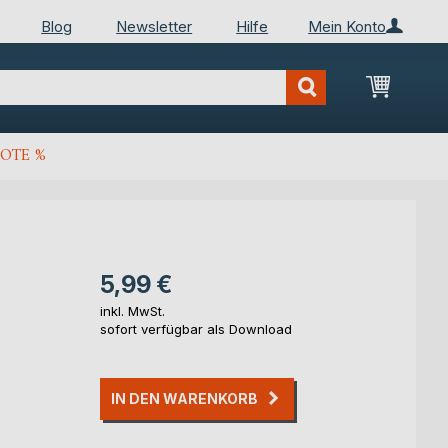
Blog
Newsletter
Hilfe
Mein Konto
Mein Wa
OTE %
5,99 €
inkl. MwSt.
sofort verfügbar als Download
IN DEN WARENKORB