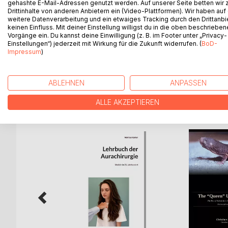
The author looks back at a total of thirty years 
gehashte E-Mail-Adressen genutzt werden. Auf unserer Seite betten wir
Drittinhalte von anderen Anbietern ein (Video-Plattformen). Wir haben auf
witnessed over a long span of time. The obstinacy
weitere Datenverarbeitung und ein etwaiges Tracking durch den Drittanbi
incredibly unique and allows the reader to get a bet
keinen Einfluss. Mit deiner Einstellung willigst du in die oben beschriebe
haunting victim. Those affected, may use this book 
Vorgänge ein. Du kannst deine Einwilligung (z. B. im Footer unter „Privacy-
Einstellungen“) jederzeit mit Wirkung für die Zukunft widerrufen. (
BoD-
alone with their seemingly ungraspable problems. I
Impressum
)
appearances. When the supernatural becomes a par
ABLEHNEN
ANPASSEN
WEITERE TITEL BEI
Bo
ALLE AKZEPTIEREN