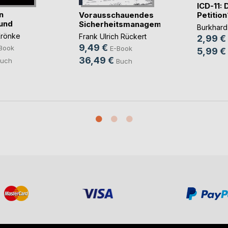
ICD-11: 
n
Vorausschauendes
Petition
und
Sicherheitsmanagement
Burkhar
Krönke
Frank Ulrich Rückert
2,99 €
9,49 €
Book
E-Book
5,99 €
36,49 €
uch
Buch