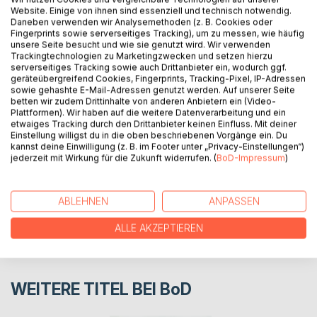
Website. Einige von ihnen sind essenziell und technisch notwendig.
Bei Carlos' Geburtstagsfeier lernt der gerade geschiedene
Daneben verwenden wir Analysemethoden (z. B. Cookies oder
Tó Zé eine Frau kennen, die ihn mit ihren Erlebnissen der
Fingerprints sowie serverseitiges Tracking), um zu messen, wie häufig
unsere Seite besucht und wie sie genutzt wird. Wir verwenden
dreißig Jahre zurückliegenden Nelkenrevolution fasziniert.
Trackingtechnologien zu Marketingzwecken und setzen hierzu
Die beiden verbringen die Nacht zusammen. Doch der
serverseitiges Tracking sowie auch Drittanbieter ein, wodurch ggf.
Morgen danach bringt eine böse Überraschung.
geräteübergreifend Cookies, Fingerprints, Tracking-Pixel, IP-Adressen
sowie gehashte E-Mail-Adressen genutzt werden. Auf unserer Seite
betten wir zudem Drittinhalte von anderen Anbietern ein (Video-
Plattformen). Wir haben auf die weitere Datenverarbeitung und ein
AUTOR/IN
etwaiges Tracking durch den Drittanbieter keinen Einfluss. Mit deiner
Einstellung willigst du in die oben beschriebenen Vorgänge ein. Du
kannst deine Einwilligung (z. B. im Footer unter „Privacy-Einstellungen“)
PRESSESTIMMEN
jederzeit mit Wirkung für die Zukunft widerrufen. (
BoD-Impressum
)
REZENSIONEN
ABLEHNEN
ANPASSEN
ALLE AKZEPTIEREN
WEITERE TITEL BEI
BoD