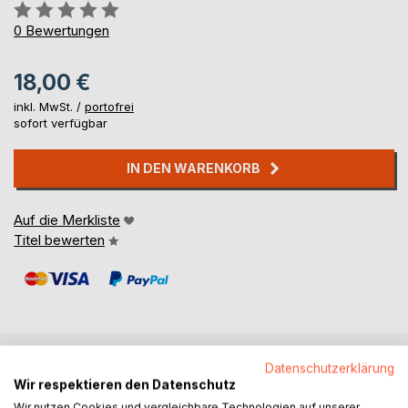
Bewertung::
0%
0
Bewertungen
18,00 €
inkl. MwSt. /
portofrei
sofort verfügbar
IN DEN WARENKORB
Auf die Merkliste
Titel bewerten
Datenschutzerklärung
BESCHREIBUNG
Wir respektieren den Datenschutz
Wir nutzen Cookies und vergleichbare Technologien auf unserer