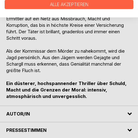
ALLE AKZEPTIEREN
Gemeinsam mit seiner Assistentin Beate Krannbichl taucht
Schargll tief in die Wiener Unterwelt ein. Bald stoßen die
Ermittler auf ein Netz aus Missbrauch, Macht und
Korruption, das bis in höchste Kreise einer Versicherung
führt. Der Täter ist brillant, gnadenlos und immer einen
Schritt voraus.
Als der Kommissar dem Mörder zu nahekommt, wird die
Jagd persönlich. Aus den Jägern werden Gejagte und
Schargll muss erkennen, dass Genialität manchmal der
größte Fluch ist.
Ein düsterer, hochspannender Thriller über Schuld,
Macht und die Grenzen der Moral: intensiv,
atmosphärisch und unvergesslich.
AUTOR/IN
PRESSESTIMMEN