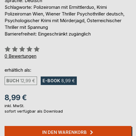
Sprache: Deutsch
Schlagworte: Polizeiroman mit Ermittlerduo, Krimi
Polizeiroman Wien, Wiener Thriller Psychothriller deutsch,
Psychologischer Krimi mit Mörderjagd, Österreichischer
Thriller mit Spannung
Barrierefreiheit: Eingeschränkt zugänglich
Bewertung::
0%
0
Bewertungen
erhältlich als:
BUCH
12,99 €
E-BOOK
8,99 €
8,99 €
inkl. MwSt.
sofort verfügbar als Download
IN DEN WARENKORB