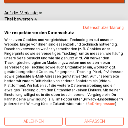
Auf die Merkliste
Titel bewerten
Datenschutzerklärung
Wir respektieren den Datenschutz
Wir nutzen Cookies und vergleichbare Technologien auf unserer
Website. Einige von ihnen sind essenziell und technisch notwendig.
Daneben verwenden wir Analysemethoden (z. B. Cookies oder
Fingerprints sowie serverseitiges Tracking), um zu messen, wie häufig
unsere Seite besucht und wie sie genutzt wird. Wir verwenden
BESCHREIBUNG
Trackingtechnologien zu Marketingzwecken und setzen hierzu
serverseitiges Tracking sowie auch Drittanbieter ein, wodurch ggf.
geräteübergreifend Cookies, Fingerprints, Tracking-Pixel, IP-Adressen
sowie gehashte E-Mail-Adressen genutzt werden. Auf unserer Seite
Ein Serienmörder treibt in Wien sein Unwesen und
betten wir zudem Drittinhalte von anderen Anbietern ein (Video-
der Kommissar wird zur Zielscheibe.
Plattformen). Wir haben auf die weitere Datenverarbeitung und ein
etwaiges Tracking durch den Drittanbieter keinen Einfluss. Mit deiner
Einstellung willigst du in die oben beschriebenen Vorgänge ein. Du
Kommissar Karl Schargll gilt als Genie im Ermittlungsdienst,
kannst deine Einwilligung (z. B. im Footer unter „Privacy-Einstellungen“)
bis ein grausamer Dreifachmord an einer alten Frau seine
jederzeit mit Wirkung für die Zukunft widerrufen. (
BoD-Impressum
)
Welt erschüttert.
Erwürgt, aufgeschlitzt und aus dem Fenster gesprengt: ein
Verbrechen, das jedes Verstehen übersteigt.
ABLEHNEN
ANPASSEN