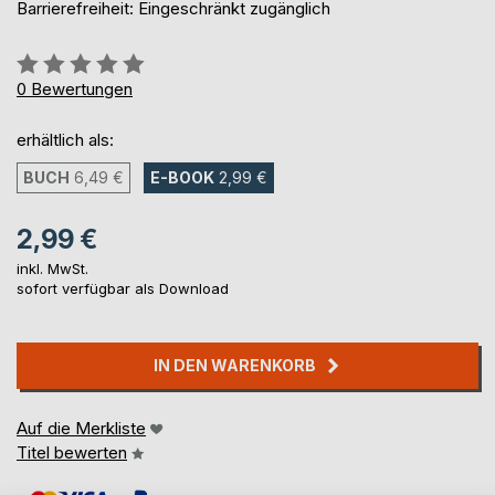
Barrierefreiheit: Eingeschränkt zugänglich
Bewertung::
0%
0
Bewertungen
erhältlich als:
BUCH
6,49 €
E-BOOK
2,99 €
2,99 €
inkl. MwSt.
sofort verfügbar als Download
IN DEN WARENKORB
Auf die Merkliste
Titel bewerten