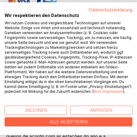
Datenschutzerklärung
Wir respektieren den Datenschutz
Wir nutzen Cookies und vergleichbare Technologien auf unserer
Website. Einige von ihnen sind essenziell und technisch notwendig.
Daneben verwenden wir Analysemethoden (z. B. Cookies oder
BESCHREIBUNG
Fingerprints sowie serverseitiges Tracking), um zu messen, wie häufig
unsere Seite besucht und wie sie genutzt wird. Wir verwenden
Trackingtechnologien zu Marketingzwecken und setzen hierzu
A “Dieta Mediterrânica” foi classificada como Património
serverseitiges Tracking sowie auch Drittanbieter ein, wodurch ggf.
geräteübergreifend Cookies, Fingerprints, Tracking-Pixel, IP-Adressen
Cultural Imaterial da Humanidade pela UNESCO no dia 4 de
sowie gehashte E-Mail-Adressen genutzt werden. Auf unserer Seite
Dezembro de 2013. Portugal integra desde esta data
betten wir zudem Drittinhalte von anderen Anbietern ein (Video-
oficialmente a lista dos países onde encontramos esta
Plattformen). Wir haben auf die weitere Datenverarbeitung und ein
etwaiges Tracking durch den Drittanbieter keinen Einfluss. Mit deiner
dieta, devido ao carácter saudável dos ingredientes que
Einstellung willigst du in die oben beschriebenen Vorgänge ein. Du
usa, à diversidade e sazonalidade dos seus produtos e aos
kannst deine Einwilligung (z. B. im Footer unter „Privacy-Einstellungen“)
hábitos de confecção ancestrais. Esta dieta é inspirada na
jederzeit mit Wirkung für die Zukunft widerrufen. (
BoD-Impressum
)
ideia de alimentação saudável da região mediterrânea,
estendendo-se agora a toda a costa atlântica.
Este livro contêm 90 receitas, inúmeros conselhos e
ABLEHNEN
ANPASSEN
informações sobre a alimentação tradicional em Portugal.
ALLE AKZEPTIEREN
As regras da referida dieta, baseiam-se no consumo de
legumes e fruta fresca, peixe fresco e aves, cereais e
queijos de acordo com as estações do ano e a