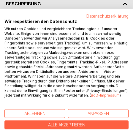
BESCHREIBUNG
Datenschutzerklärung
The increased interest manifested in relation to all matters
Wir respektieren den Datenschutz
affecting the East, and the great attention now given to the
Wir nutzen Cookies und vergleichbare Technologien auf unserer
study of comparative religion, seem to indicate that the
Website. Einige von ihnen sind essenziell und technisch notwendig.
Daneben verwenden wir Analysemethoden (z. B. Cookies oder
time has come when an attempt should be made to place
Fingerprints sowie serverseitiges Tracking), um zu messen, wie häufig
before the English-speaking people of the world a
unsere Seite besucht und wie sie genutzt wird. Wir verwenden
systematic exposition of the doctrines of the Muslim Faith.
Trackingtechnologien zu Marketingzwecken und setzen hierzu
serverseitiges Tracking sowie auch Drittanbieter ein, wodurch ggf.
The present work is intended to supply this want, by giving,
geräteübergreifend Cookies, Fingerprints, Tracking-Pixel, IP-Adressen
in a tabulated form, a concise account of the doctrines,
sowie gehashte E-Mail-Adressen genutzt werden. Auf unserer Seite
rites, ceremonies, and customs, together with the technical
betten wir zudem Drittinhalte von anderen Anbietern ein (Video-
Plattformen). Wir haben auf die weitere Datenverarbeitung und ein
and theological terms, of the Muhammadan religion.
etwaiges Tracking durch den Drittanbieter keinen Einfluss. Mit deiner
Einstellung willigst du in die oben beschriebenen Vorgänge ein. Du
Although compiled by a clergyman who has had the
kannst deine Einwilligung (z. B. im Footer unter „Privacy-Einstellungen“)
privilege of being engaged in missionary work at Peshawar
jederzeit mit Wirkung für die Zukunft widerrufen. (
BoD-Impressum
)
for a period of twenty years, this "Dictionary of Islam" is
not intended to be a controversial attack on the religious
ABLEHNEN
ANPASSEN
system of Muhammad, but rather an exposition of its
principles and teachings.
ALLE AKZEPTIEREN