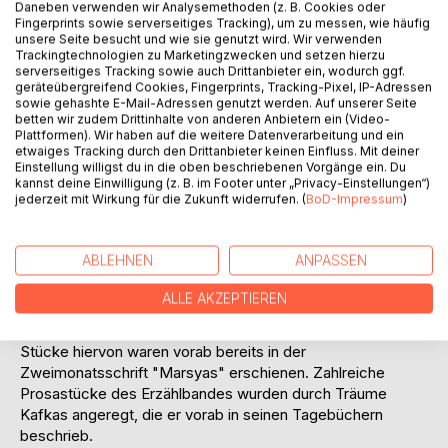
Daneben verwenden wir Analysemethoden (z. B. Cookies oder
BESCHREIBUNG
Fingerprints sowie serverseitiges Tracking), um zu messen, wie häufig
unsere Seite besucht und wie sie genutzt wird. Wir verwenden
Trackingtechnologien zu Marketingzwecken und setzen hierzu
serverseitiges Tracking sowie auch Drittanbieter ein, wodurch ggf.
This edition contains the English translation and the original
geräteübergreifend Cookies, Fingerprints, Tracking-Pixel, IP-Adressen
text in German.
sowie gehashte E-Mail-Adressen genutzt werden. Auf unserer Seite
betten wir zudem Drittinhalte von anderen Anbietern ein (Video-
Plattformen). Wir haben auf die weitere Datenverarbeitung und ein
"A Country Doctor" (German: "Ein Landarzt") is a short
etwaiges Tracking durch den Drittanbieter keinen Einfluss. Mit deiner
story written in 1919 by Franz Kafka. It was first published in
Einstellung willigst du in die oben beschriebenen Vorgänge ein. Du
the collection of short stories of the same title.
kannst deine Einwilligung (z. B. im Footer unter „Privacy-Einstellungen“)
jederzeit mit Wirkung für die Zukunft widerrufen. (
BoD-Impressum
)
Die Erzählung "Ein Landarzt" von Franz Kafka entstand im
Jahr 1917 und wurde 1918 veröffentlicht. Im Jahre 1920
ABLEHNEN
ANPASSEN
erschien – nach mehreren kriegsbedingten Verzögerungen
– das Buch "Ein Landarzt" mit der Erzählung gleichen Titels
ALLE AKZEPTIEREN
und dreizehn weiteren Prosatexten im Verlag Kurt Wolff.
Das Buch enthält die Widmung: "Meinem Vater". Drei
Stücke hiervon waren vorab bereits in der
Zweimonatsschrift "Marsyas" erschienen. Zahlreiche
Prosastücke des Erzählbandes wurden durch Träume
Kafkas angeregt, die er vorab in seinen Tagebüchern
beschrieb.