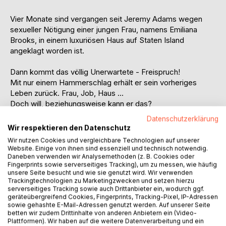
Vier Monate sind vergangen seit Jeremy Adams wegen
sexueller Nötigung einer jungen Frau, namens Emiliana
Brooks, in einem luxuriösen Haus auf Staten Island
angeklagt worden ist.
Dann kommt das völlig Unerwartete - Freispruch!
Mit nur einem Hammerschlag erhält er sein vorheriges
Leben zurück. Frau, Job, Haus ...
Doch will, beziehungsweise kann er das?
Datenschutzerklärung
In nur acht Tagen zog die verruchte Floristin ihn in einen
Wir respektieren den Datenschutz
teuflischen Bann und die Gedanken an sie rauben ihm nicht
Wir nutzen Cookies und vergleichbare Technologien auf unserer
nur den Schlaf, sondern regelrecht den Verstand. Pure
Website. Einige von ihnen sind essenziell und technisch notwendig.
Besessenheit, von der es kein Entkommen gibt!
Daneben verwenden wir Analysemethoden (z. B. Cookies oder
Fingerprints sowie serverseitiges Tracking), um zu messen, wie häufig
unsere Seite besucht und wie sie genutzt wird. Wir verwenden
Emiliana hingegen flieht, als die Medien über die
Trackingtechnologien zu Marketingzwecken und setzen hierzu
Freilassung des Repo-Man aus Manhattan berichten, doch
serverseitiges Tracking sowie auch Drittanbieter ein, wodurch ggf.
geräteübergreifend Cookies, Fingerprints, Tracking-Pixel, IP-Adressen
sie unterschätzt ihre Situation.
sowie gehashte E-Mail-Adressen genutzt werden. Auf unserer Seite
Als sie mitten in der Nacht gefesselt und geknebelt
betten wir zudem Drittinhalte von anderen Anbietern ein (Video-
erwacht und nicht weiß, wo sie sich befindet, ist ihr sofort
Plattformen). Wir haben auf die weitere Datenverarbeitung und ein