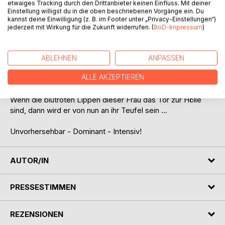
etwaiges Tracking durch den Drittanbieter keinen Einfluss. Mit deiner
bewusst, dass es sich um Rache handelt.
Einstellung willigst du in die oben beschriebenen Vorgänge ein. Du
kannst deine Einwilligung (z. B. im Footer unter „Privacy-Einstellungen“)
Was Emiliana jedoch unmöglich ahnen kann, ist, dass in den
jederzeit mit Wirkung für die Zukunft widerrufen. (
BoD-Impressum
)
folgenden Nächten Traum und Albtraum ineinander
verschwimmen werden.
Jeremy ist sich auf erschreckende Art und Weise sicher,
ABLEHNEN
ANPASSEN
dass gewisse Grenzen längst überschritten wurden und
ALLE AKZEPTIEREN
sein Entschluss steht fest!
Wenn die blutroten Lippen dieser Frau das Tor zur Hölle
sind, dann wird er von nun an ihr Teufel sein ...
Unvorhersehbar - Dominant - Intensiv!
AUTOR/IN
PRESSESTIMMEN
REZENSIONEN