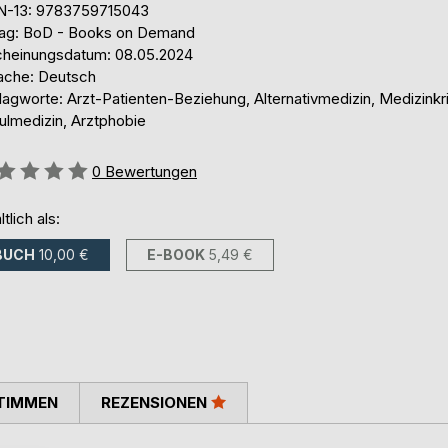
N-13: 9783759715043
lag: BoD - Books on Demand
cheinungsdatum: 08.05.2024
ache: Deutsch
agworte: Arzt-Patienten-Beziehung, Alternativmedizin, Medizinkri
ulmedizin, Arztphobie
ertung::
0
Bewertungen
ltlich als:
BUCH
10,00 €
E-BOOK
5,49 €
TIMMEN
REZENSIONEN