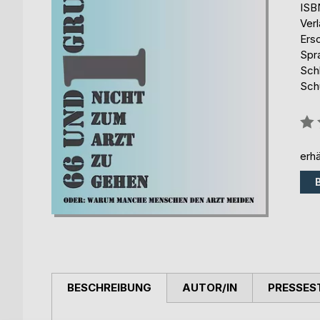
ISB
Ver
Ers
Spr
Schl
Sch
Bew
0%
erhä
BESCHREIBUNG
AUTOR/IN
PRESSES