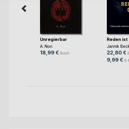
Unregierbar
Reden ist
ift zum
 Di(...)
A. Non
Jannik Bec
(Hrsg.)
18,99 €
22,80 €
Buch
9,99 €
h
E-
ok