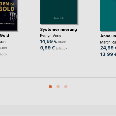
Systemerinnerung
 Gold
Anna un
Evelyn Veris
14,99 €
kers
Buch
Martin R
9,99 €
24,99 
Buch
E-Book
13,99 
Book