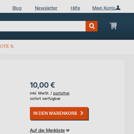
Blog
Newsletter
Hilfe
Mein Konto
Mein Wa
OTE %
10,00 €
inkl. MwSt. /
portofrei
sofort verfügbar
IN DEN WARENKORB
Auf die Merkliste