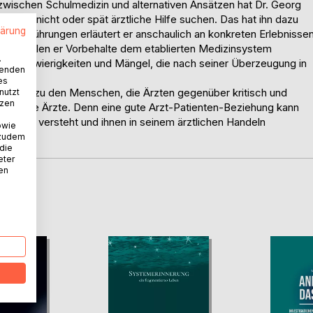
n zwischen Schulmedizin und alternativen Ansätzen hat Dr. Georg
chen nicht oder spät ärztliche Hilfe suchen. Das hat ihn dazu
lärung
e Ausführungen erläutert er anschaulich an konkreten Erlebnisse
chen Stellen er Vorbehalte dem etablierten Medizinsystem
.
t er Schwierigkeiten und Mängel, die nach seiner Überzeugung in
wenden
es
enschlag zu den Menschen, die Ärzten gegenüber kritisch und
nutzt
tzen
 angehende Ärzte. Denn eine gute Arzt-Patienten-Beziehung kann
tienten versteht und ihnen in seinem ärztlichen Handeln
owie
 zudem
 die
eter
nen
D