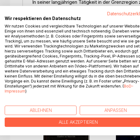
In seiner langjährigen Tätigkeit in der Grenzregio
Mehringer öfters die Erfahrung gemacht, dass Mens
Datenschutzerk
veranlasst, den Gründen hierfür nachzugehen. Sein
Wir respektieren den Datenschutz
aus dem Praxisalltag. Dabei wird deutlich, an wel
Wir nutzen Cookies und vergleichbare Technologien auf unserer Website
gegenüber für berechtigt hält. Schließlich benenn
Einige von ihnen sind essenziell und technisch notwendig. Daneben ver
politischen Vorgaben begründet sind.
wir Analysemethoden (z. B. Cookies oder Fingerprints sowie serverseitig
Somit versteht er sein Buch einerseits als Brück
Tracking), um zu messen, wie häufig unsere Seite besucht und wie sie ge
wird. Wir verwenden Trackingtechnologien zu Marketingzwecken und se
distanziert sind. Andererseits richtet es sich an
hierzu serverseitiges Tracking sowie auch Drittanbieter ein, wodurch ggf.
nur gelingen, wenn der Arzt die Bedenken eines Pa
geräteübergreifend Cookies, Fingerprints, Tracking-Pixel, IP-Adressen s
Rechnung trägt.
gehashte E-Mail-Adressen genutzt werden. Auf unserer Seite betten wir
Drittinhalte von anderen Anbietern ein (Video-Plattformen). Wir haben auf
weitere Datenverarbeitung und ein etwaiges Tracking durch den Drittanbi
keinen Einfluss. Mit deiner Einstellung willigst du in die oben beschriebe
Vorgänge ein. Du kannst deine Einwilligung (z. B. im Footer unter „Privacy-
Einstellungen“) jederzeit mit Wirkung für die Zukunft widerrufen. (
BoD-
WEITERE TITEL BEI
Bo
Impressum
)
ABLEHNEN
ANPASSEN
ALLE AKZEPTIEREN