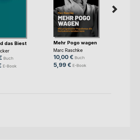
Mehr Pogo wagen
d das Biest
Trotz
Marc Raschke
ücker
Dr. med
10,00 €
Wiega
€
Buch
Buch
11,99
5,99 €
€
E-Book
E-Book
7,99