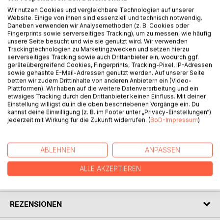
Wir nutzen Cookies und vergleichbare Technologien auf unserer
Website. Einige von ihnen sind essenziell und technisch notwendig.
Daneben verwenden wir Analysemethoden (z. B. Cookies oder
BESCHREIBUNG
Fingerprints sowie serverseitiges Tracking), um zu messen, wie häufig
unsere Seite besucht und wie sie genutzt wird. Wir verwenden
Trackingtechnologien zu Marketingzwecken und setzen hierzu
serverseitiges Tracking sowie auch Drittanbieter ein, wodurch ggf.
50 gewagte Gedankensplitter: Splitter überall. Splitter im
geräteübergreifend Cookies, Fingerprints, Tracking-Pixel, IP-Adressen
Auge- übersehen wir. Splitterim Fleisch - tun weh. Splitter
sowie gehashte E-Mail-Adressen genutzt werden. Auf unserer Seite
betten wir zudem Drittinhalte von anderen Anbietern ein (Video-
im Hirn- ignorieren wir. Splitter vom Kreuz Christ- sind fas
Plattformen). Wir haben auf die weitere Datenverarbeitung und ein
immer Betrug.
etwaiges Tracking durch den Drittanbieter keinen Einfluss. Mit deiner
Splitter, Teil von etwas Größerem?
Einstellung willigst du in die oben beschriebenen Vorgänge ein. Du
kannst deine Einwilligung (z. B. im Footer unter „Privacy-Einstellungen“)
Witzig? Blasphemism? Pornografisch?
jederzeit mit Wirkung für die Zukunft widerrufen. (
BoD-Impressum
)
Immer eine Frage der Perspektive.
ABLEHNEN
ANPASSEN
AUTOR/IN
ALLE AKZEPTIEREN
PRESSESTIMMEN
REZENSIONEN