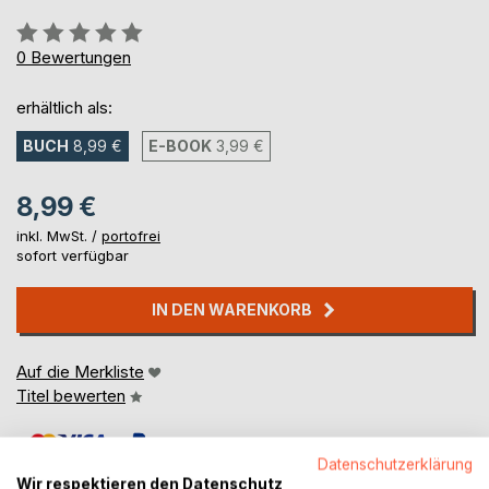
Bewertung::
0%
0
Bewertungen
erhältlich als:
BUCH
8,99 €
E-BOOK
3,99 €
8,99 €
inkl. MwSt. /
portofrei
sofort verfügbar
IN DEN WARENKORB
Auf die Merkliste
Titel bewerten
Datenschutzerklärung
Wir respektieren den Datenschutz