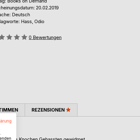
lag: Books on Demand
cheinungsdatum: 20.02.2019
ache: Deutsch
lagworte: Hass, Odio
ertung::
0
Bewertungen
TIMMEN
REZENSIONEN
lärung
.
wenden
is auf die Knochen Gehassten gewidmet.