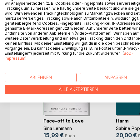
wir Analysemethoden (z. B. Cookies oder Fingerprints sowie serverseitig
Tracking), um zu messen, wie häufig unsere Seite besucht und wie sie ge
wird. Wir verwenden Trackingtechnologien zu Marketingzwecken und se
hierzu serverseitiges Tracking sowie auch Drittanbieter ein, wodurch ggf.
geräteübergreifend Cookies, Fingerprints, Tracking-Pixel, IP-Adressen s
WEITERE TITEL BEI
Bo
gehashte E-Mail-Adressen genutzt werden. Auf unserer Seite betten wir
Drittinhalte von anderen Anbietern ein (Video-Plattformen). Wir haben auf
weitere Datenverarbeitung und ein etwaiges Tracking durch den Drittanbi
keinen Einfluss. Mit deiner Einstellung willigst du in die oben beschriebe
Vorgänge ein. Du kannst deine Einwilligung (z. B. im Footer unter „Privacy-
Einstellungen“) jederzeit mit Wirkung für die Zukunft widerrufen. (
BoD-
Impressum
)
ABLEHNEN
ANPASSEN
ALLE AKZEPTIEREN
Face-off to Love
Harm
Sina Lehmann
Sabine Po
b und
15,99 €
20,00 €
Buch
ovic