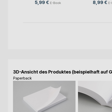
5,99 €
8,99 €
E-Book
E-
ch
ook
3D-Ansicht des Produktes (beispielhaft auf 
Paperback