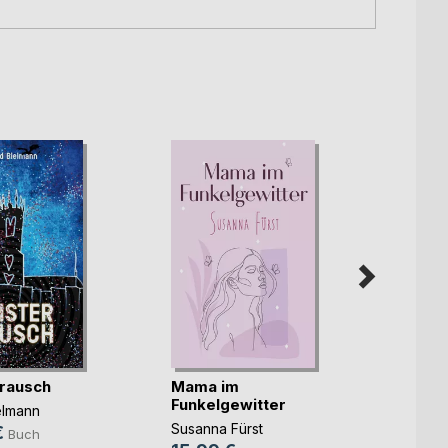
rausch
Mama im
Unter
Funkelgewitter
elmann
Christ
Susanna Fürst
€
14,9
Buch