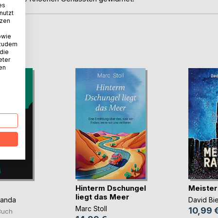
es
nutzt
tzen
owie
D
 zudem
 die
eter
nen
Hinterm Dschungel
Meister
liegt das Meer
panda
David Bi
Marc Stoll
10,99 
Buch