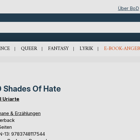
Über BoD
NCE
QUEER
FANTASY
LYRIK
E-BOOK-ANGEB
 Shades Of Hate
l Uriarte
ane & Erzählungen
erback
Seiten
N-13: 9783748117544