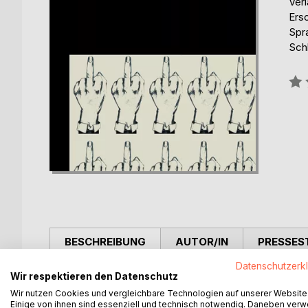
Ver
Ers
Spr
Sch
Bew
0%
BESCHREIBUNG
AUTOR/IN
PRESSES
Datenschutzerk
Wir respektieren den Datenschutz
Teil 1:
Wir nutzen Cookies und vergleichbare Technologien auf unserer Website
Einige von ihnen sind essenziell und technisch notwendig. Daneben ver
25 Kapitel, dem Hassenswerten und tatsächlich b