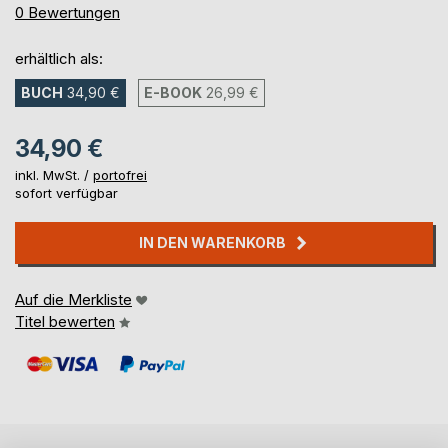
0%
0
Bewertungen
erhältlich als:
BUCH
34,90 €
E-BOOK
26,99 €
34,90 €
inkl. MwSt. /
portofrei
sofort verfügbar
IN DEN WARENKORB
Auf die Merkliste
Titel bewerten