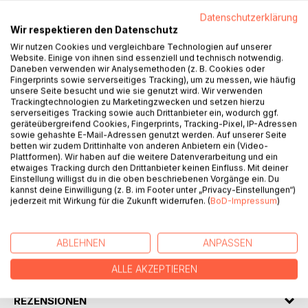
Datenschutzerklärung
BESCHREIBUNG
Wir respektieren den Datenschutz
Wir nutzen Cookies und vergleichbare Technologien auf unserer
Ein runder Geburtstag bildet den Anlass, Einblicke in ein
Website. Einige von ihnen sind essenziell und technisch notwendig.
Daneben verwenden wir Analysemethoden (z. B. Cookies oder
Schulhaus zu nehmen, das seit einem halben Jahrhundert
Fingerprints sowie serverseitiges Tracking), um zu messen, wie häufig
Begabtenförderung in den MINT-Fächern lebt. Nach dem
unsere Seite besucht und wie sie genutzt wird. Wir verwenden
dritten Umzug in den Norden der Universitätsstadt Jena
Trackingtechnologien zu Marketingzwecken und setzen hierzu
serverseitiges Tracking sowie auch Drittanbieter ein, wodurch ggf.
existieren eine Reihe mathematischer Ideen in Objekten
geräteübergreifend Cookies, Fingerprints, Tracking-Pixel, IP-Adressen
und Architektur, die der Schule ein unverwechselbares
sowie gehashte E-Mail-Adressen genutzt werden. Auf unserer Seite
Gesicht geben. Lassen Sie sich bei einem entspannten
betten wir zudem Drittinhalte von anderen Anbietern ein (Video-
Plattformen). Wir haben auf die weitere Datenverarbeitung und ein
Rundgang in unserer schnelllebigen Zeit von vielen
etwaiges Tracking durch den Drittanbieter keinen Einfluss. Mit deiner
Gedankengängen rund um Logik, mathematische
Einstellung willigst du in die oben beschriebenen Vorgänge ein. Du
Schönheit aber auch Wortspielen einfangen.
kannst deine Einwilligung (z. B. im Footer unter „Privacy-Einstellungen“)
jederzeit mit Wirkung für die Zukunft widerrufen. (
BoD-Impressum
)
AUTOR/IN
ABLEHNEN
ANPASSEN
PRESSESTIMMEN
ALLE AKZEPTIEREN
REZENSIONEN