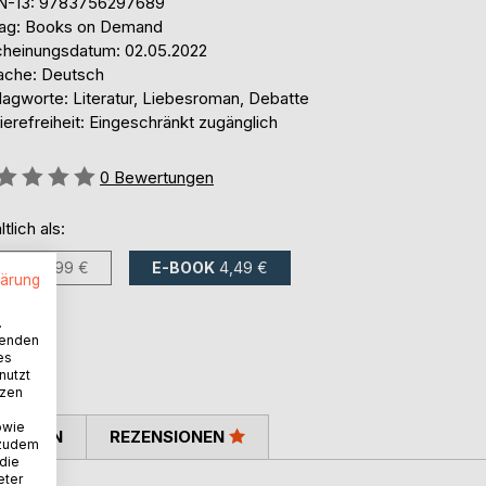
N-13: 9783756297689
lag: Books on Demand
cheinungsdatum: 02.05.2022
ache: Deutsch
lagworte: Literatur, Liebesroman, Debatte
ierefreiheit: Eingeschränkt zugänglich
ertung::
0
Bewertungen
ltlich als:
BUCH
7,99 €
E-BOOK
4,49 €
lärung
.
wenden
es
nutzt
tzen
owie
TIMMEN
REZENSIONEN
 zudem
 die
eter