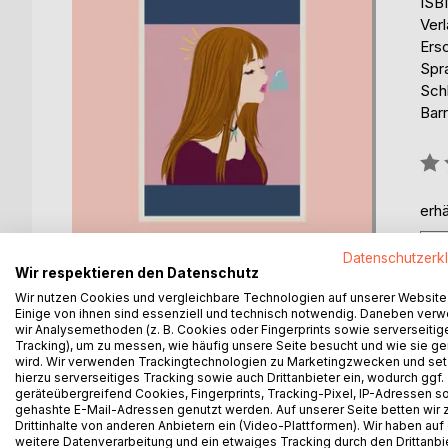
ISB
Ver
Ers
Spr
Sch
Barr
Bew
0%
erhä
Datenschutzerk
Wir respektieren den Datenschutz
Wir nutzen Cookies und vergleichbare Technologien auf unserer Website
Einige von ihnen sind essenziell und technisch notwendig. Daneben ver
wir Analysemethoden (z. B. Cookies oder Fingerprints sowie serverseitig
Tracking), um zu messen, wie häufig unsere Seite besucht und wie sie ge
wird. Wir verwenden Trackingtechnologien zu Marketingzwecken und se
hierzu serverseitiges Tracking sowie auch Drittanbieter ein, wodurch ggf.
geräteübergreifend Cookies, Fingerprints, Tracking-Pixel, IP-Adressen s
BESCHREIBUNG
AUTOR/IN
PRESSES
gehashte E-Mail-Adressen genutzt werden. Auf unserer Seite betten wir
Drittinhalte von anderen Anbietern ein (Video-Plattformen). Wir haben auf
weitere Datenverarbeitung und ein etwaiges Tracking durch den Drittanbi