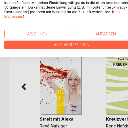
Madelaine nimmt an einer literarischen Debatte t
keinen Einfluss. Mit deiner Einstellung willigst du in die oben beschriebe
Vorgänge ein. Du kannst deine Einwilligung (z. B. im Footer unter „Privacy-
geführt. Dabei verliebt sie sich in einen Professor
Einstellungen“) jederzeit mit Wirkung für die Zukunft widerrufen. (
BoD-
Impressum
)
WEITERE TITEL BEI
Bo
ABLEHNEN
ANPASSEN
ALLE AKZEPTIEREN
antik
Streit mit Alexa
Kreuzver
Irrtümer
René Nafziger
René Nafzi