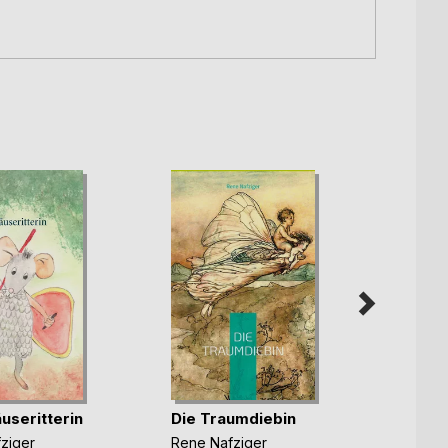
Mimi 
useritterin
Die Traumdiebin
René N
ziger
Rene Nafziger