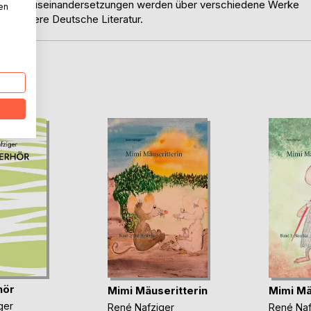
eil. Die Auseinandersetzungen werden über verschiedene Werke
nen
 für Neuere Deutsche Literatur.
D
hör
Mimi Mäuseritterin
Mimi Mä
ger
René Nafziger
René Naf