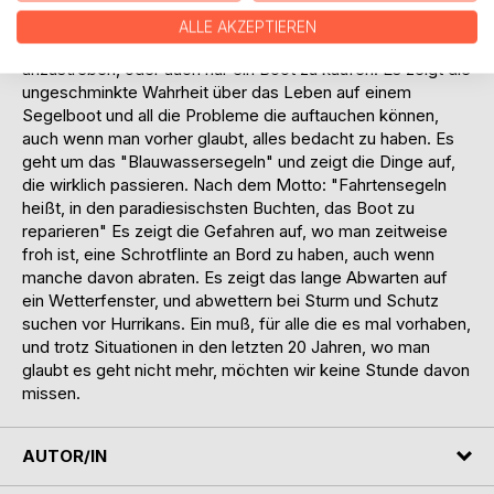
schlafen. Ein 24 Stunden Job ohne Pause oder Urlaub.
ALLE AKZEPTIEREN
Für diejenigen, die vor haben einmal das Fahrtensegeln
anzustreben, oder auch nur ein Boot zu kaufen. Es zeigt die
ungeschminkte Wahrheit über das Leben auf einem
Segelboot und all die Probleme die auftauchen können,
auch wenn man vorher glaubt, alles bedacht zu haben. Es
geht um das "Blauwassersegeln" und zeigt die Dinge auf,
die wirklich passieren. Nach dem Motto: "Fahrtensegeln
heißt, in den paradiesischsten Buchten, das Boot zu
reparieren" Es zeigt die Gefahren auf, wo man zeitweise
froh ist, eine Schrotflinte an Bord zu haben, auch wenn
manche davon abraten. Es zeigt das lange Abwarten auf
ein Wetterfenster, und abwettern bei Sturm und Schutz
suchen vor Hurrikans. Ein muß, für alle die es mal vorhaben,
und trotz Situationen in den letzten 20 Jahren, wo man
glaubt es geht nicht mehr, möchten wir keine Stunde davon
missen.
AUTOR/IN