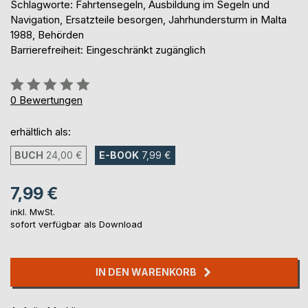
Schlagworte: Fahrtensegeln, Ausbildung im Segeln und
Navigation, Ersatzteile besorgen, Jahrhundersturm in Malta
1988, Behörden
Barrierefreiheit: Eingeschränkt zugänglich
Bewertung::
0%
0
Bewertungen
erhältlich als:
BUCH
24,00 €
E-BOOK
7,99 €
7,99 €
inkl. MwSt.
sofort verfügbar als Download
IN DEN WARENKORB