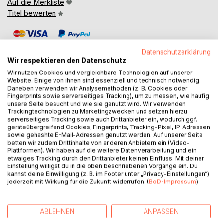
Auf die Merkliste
Titel bewerten
Datenschutzerklärung
Wir respektieren den Datenschutz
Wir nutzen Cookies und vergleichbare Technologien auf unserer
Website. Einige von ihnen sind essenziell und technisch notwendig.
BESCHREIBUNG
Daneben verwenden wir Analysemethoden (z. B. Cookies oder
Fingerprints sowie serverseitiges Tracking), um zu messen, wie häufig
unsere Seite besucht und wie sie genutzt wird. Wir verwenden
Trackingtechnologien zu Marketingzwecken und setzen hierzu
Mit meiner zu dieser Zeit Verlobten Gabriele, haben wir die
serverseitiges Tracking sowie auch Drittanbieter ein, wodurch ggf.
erste Key of life in Jugoslawien für den Segelclub-Ankh
geräteübergreifend Cookies, Fingerprints, Tracking-Pixel, IP-Adressen
sowie gehashte E-Mail-Adressen genutzt werden. Auf unserer Seite
geführt und 350 Clubmitglieder die Gelegenheit gegeben,
betten wir zudem Drittinhalte von anderen Anbietern ein (Video-
einmal auch mit ihrer Frau und Familie in das Leben auf
Plattformen). Wir haben auf die weitere Datenverarbeitung und ein
einem Segelboot, rein zu schnuppern, und wenn sie wollen,
etwaiges Tracking durch den Drittanbieter keinen Einfluss. Mit deiner
auch Segeln und Navigation zu lernen. Es zeigt aber auch
Einstellung willigst du in die oben beschriebenen Vorgänge ein. Du
kannst deine Einwilligung (z. B. im Footer unter „Privacy-Einstellungen“)
auf, welche zwischenmenschliche Probleme auftreten
jederzeit mit Wirkung für die Zukunft widerrufen. (
BoD-Impressum
)
können, wenn jemand der es nicht gewöhnt ist, auf einmal
mit seinem Partner oder Freunde 24/7 auf engsten Raum
zusammen zu sein. Als Skipper manchmal nicht leicht, man
ABLEHNEN
ANPASSEN
steht mit dem Ersten auf und geht mit dem Letzten