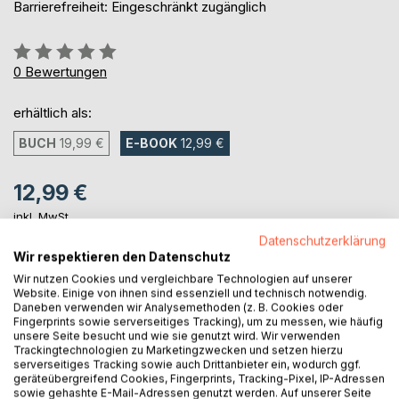
Barrierefreiheit: Eingeschränkt zugänglich
Bewertung::
0%
0
Bewertungen
erhältlich als:
BUCH
19,99 €
E-BOOK
12,99 €
12,99 €
inkl. MwSt.
sofort verfügbar als Download
Datenschutzerklärung
Wir respektieren den Datenschutz
Wir nutzen Cookies und vergleichbare Technologien auf unserer
Website. Einige von ihnen sind essenziell und technisch notwendig.
IN DEN WARENKORB
Daneben verwenden wir Analysemethoden (z. B. Cookies oder
Fingerprints sowie serverseitiges Tracking), um zu messen, wie häufig
unsere Seite besucht und wie sie genutzt wird. Wir verwenden
Auf die Merkliste
Trackingtechnologien zu Marketingzwecken und setzen hierzu
Titel bewerten
serverseitiges Tracking sowie auch Drittanbieter ein, wodurch ggf.
geräteübergreifend Cookies, Fingerprints, Tracking-Pixel, IP-Adressen
sowie gehashte E-Mail-Adressen genutzt werden. Auf unserer Seite