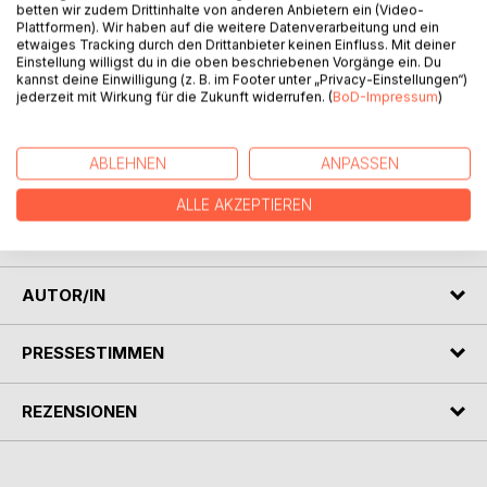
betten wir zudem Drittinhalte von anderen Anbietern ein (Video-
Plattformen). Wir haben auf die weitere Datenverarbeitung und ein
etwaiges Tracking durch den Drittanbieter keinen Einfluss. Mit deiner
Einstellung willigst du in die oben beschriebenen Vorgänge ein. Du
kannst deine Einwilligung (z. B. im Footer unter „Privacy-Einstellungen“)
jederzeit mit Wirkung für die Zukunft widerrufen. (
BoD-Impressum
)
BESCHREIBUNG
ABLEHNEN
ANPASSEN
365 Gedichte für jeden einzelnen Jahrestag und das eine
ALLE AKZEPTIEREN
gewisse für das seltene, aber doch immer wiederkehrende
Schaltjahr.
AUTOR/IN
PRESSESTIMMEN
REZENSIONEN