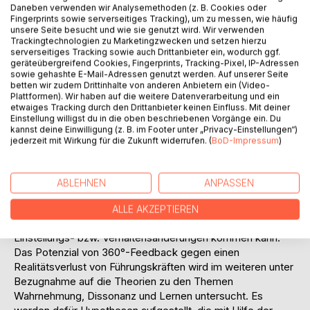
Ausgehend von dieser Prämisse wurden im Rahmen der
Daneben verwenden wir Analysemethoden (z. B. Cookies oder
Fingerprints sowie serverseitiges Tracking), um zu messen, wie häufig
Diplomarbeit neben dem Literaturstudium auch Interviews
unsere Seite besucht und wie sie genutzt wird. Wir verwenden
durchgeführt, um die Prämisse der Diplomarbeit  Ein
Trackingtechnologien zu Marketingzwecken und setzen hierzu
Realitätsverlust von Führungskräften ist mit
serverseitiges Tracking sowie auch Drittanbieter ein, wodurch ggf.
Effizienzverlusten für das Unternehmen verbunden  zu
geräteübergreifend Cookies, Fingerprints, Tracking-Pixel, IP-Adressen
sowie gehashte E-Mail-Adressen genutzt werden. Auf unserer Seite
untermauern bzw. zu hinterfragen. Außerdem sollten die
betten wir zudem Drittinhalte von anderen Anbietern ein (Video-
Interviews einen Einblick über die Anwendung von 360°-
Plattformen). Wir haben auf die weitere Datenverarbeitung und ein
Feedback in der Praxis ermöglichen und die Basis dafür
etwaiges Tracking durch den Drittanbieter keinen Einfluss. Mit deiner
Einstellung willigst du in die oben beschriebenen Vorgänge ein. Du
sein, um Aussagen aus der Literatur zu reflektieren.
kannst deine Einwilligung (z. B. im Footer unter „Privacy-Einstellungen“)
Die zentrale Fragestellung der Diplomarbeit besteht in der
jederzeit mit Wirkung für die Zukunft widerrufen. (
BoD-Impressum
)
Untersuchung, ob und inwieweit 360°-Feedback ein Mittel
gegen einen Realitätsverlust von Führungskräften sein
kann. Damit verbunden ist auch die Frage, ob und inwieweit
ABLEHNEN
ANPASSEN
Führungskräfte aufgrund eines 360°-Feedback ihre
Wirklichkeit mit anderen Wirklichkeiten anreichern können,
ALLE AKZEPTIEREN
somit ihre Lernchancen erweitert werden und es zu
Einstellungs- bzw. Verhaltensänderungen kommen kann.
Das Potenzial von 360°-Feedback gegen einen
Realitätsverlust von Führungskräften wird im weiteren unter
Bezugnahme auf die Theorien zu den Themen
Wahrnehmung, Dissonanz und Lernen untersucht. Es