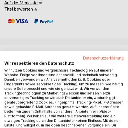
Auf die Merkliste
Titel bewerten
BESCHREIBUNG
Datenschutzerklärung
Wir respektieren den Datenschutz
Die Kinder der neuen Zeit bringen Begabungen und
Wir nutzen Cookies und vergleichbare Technologien auf unserer
Potentiale mit, die für die Erwachsenen oft nicht gleich
Website. Einige von ihnen sind essenziell und technisch notwendig.
Daneben verwenden wir Analysemethoden (z. B. Cookies oder
erkennbar sind. Durch das Wahrnehmen ihrer Bedürfnisse
Fingerprints sowie serverseitiges Tracking), um zu messen, wie häufig
und durch Achtsamkeit und Wertschätzung ihrer
unsere Seite besucht und wie sie genutzt wird. Wir verwenden
besonderen Charaktermerkmale können wir ihnen helfen,
Trackingtechnologien zu Marketingzwecken und setzen hierzu
serverseitiges Tracking sowie auch Drittanbieter ein, wodurch ggf.
ihre Stärken zu entwickeln und ihre Schwächen zu
geräteübergreifend Cookies, Fingerprints, Tracking-Pixel, IP-Adressen
überwinden.
sowie gehashte E-Mail-Adressen genutzt werden. Auf unserer Seite
Cäcilia Brodesser gibt in ihrem zweiten Ratgeber allen
betten wir zudem Drittinhalte von anderen Anbietern ein (Video-
Plattformen). Wir haben auf die weitere Datenverarbeitung und ein
Erwachsenen, die Kinder vom sechsten bis zum zwölften
etwaiges Tracking durch den Drittanbieter keinen Einfluss. Mit deiner
Lebensjahr begleiten, wertvolle Anregungen, die das
Einstellung willigst du in die oben beschriebenen Vorgänge ein. Du