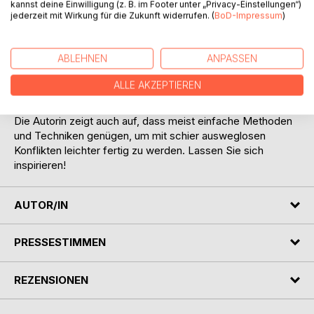
Zusammenleben mit ihnen erleichtern und bereichern
kannst deine Einwilligung (z. B. im Footer unter „Privacy-Einstellungen“)
jederzeit mit Wirkung für die Zukunft widerrufen. (
BoD-Impressum
)
sollen. Sie bringt ihre reichhaltigen Erfahrungen aus ihrer
Praxis als Pädagogin, Mutter und Großmutter ein.
Im Rahmen ihrer langjährigen Beratungstätigkeit hat Frau
ABLEHNEN
ANPASSEN
Brodesser erkannt, dass viele Probleme auf Schocks und
Traumata zurückgehen, die in frühester Jugend auftreten
ALLE AKZEPTIEREN
können. Dieser Ratgeber soll unter anderem auch dazu
dienen, solche Situationen vermeiden zu helfen.
Die Autorin zeigt auch auf, dass meist einfache Methoden
und Techniken genügen, um mit schier ausweglosen
Konflikten leichter fertig zu werden. Lassen Sie sich
inspirieren!
AUTOR/IN
PRESSESTIMMEN
REZENSIONEN